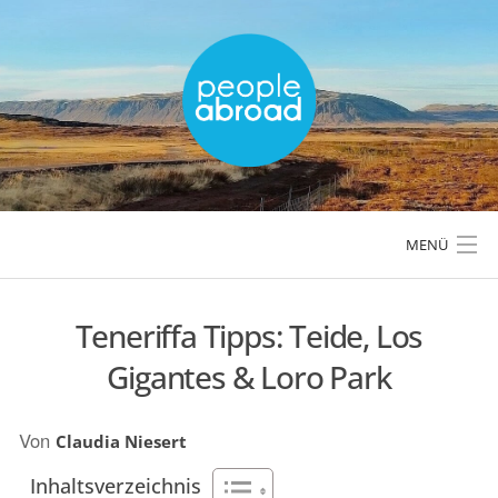
Skip
to
content
MENÜ
Teneriffa Tipps: Teide, Los
LÄNDER & REGIONEN
Gigantes & Loro Park
REISETIPPS & PLANUNG
Von
Claudia Niesert
AKTIVREISEN & OUTDOOR
Inhaltsverzeichnis