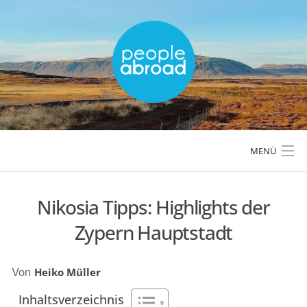
Skip
to
content
MENÜ
Nikosia Tipps: Highlights der
LÄNDER & REGIONEN
Zypern Hauptstadt
REISETIPPS & PLANUNG
Von
Heiko Müller
AKTIVREISEN & OUTDOOR
Inhaltsverzeichnis