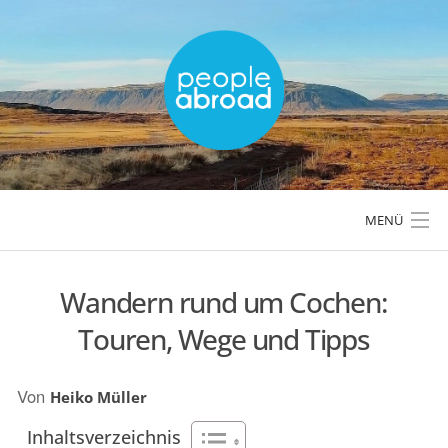
Skip
to
content
MENÜ
Wandern rund um Cochen:
LÄNDER & REGIONEN
Touren, Wege und Tipps
REISETIPPS & PLANUNG
Von
Heiko Müller
AKTIVREISEN & OUTDOOR
Inhaltsverzeichnis