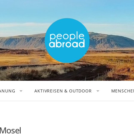
LANUNG
AKTIVREISEN & OUTDOOR
MENSCHEN
AKTIVREISEN
REISEAU
WANDERN
REISEFOT
RADFAHREN
DIGITALE
 Mosel
KANUFAHREN
REISEBÜC