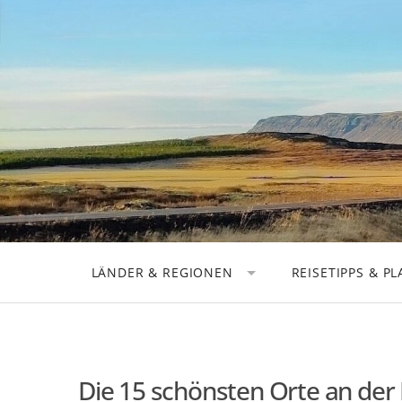
Skip
to
content
LÄNDER & REGIONEN
REISETIPPS & P
DEUTSCHLAND
REISEPLANUNG
EUROPA
STÄDTEREISEN
AMERIKA
ROADTRIPS
Die 15 schönsten Orte an der
ASIEN
AUSRÜSTUNG