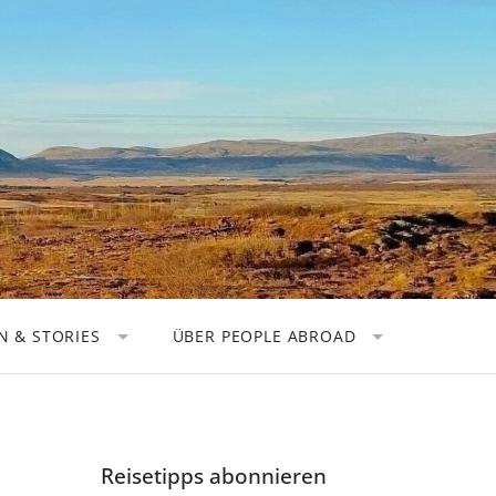
 & STORIES
ÜBER PEOPLE ABROAD
TOREN
KOOPERATIONEN
OGRAFEN
DATENSCHUTZ
 NOMADEN
IMPRESSUM
Reisetipps abonnieren
HER