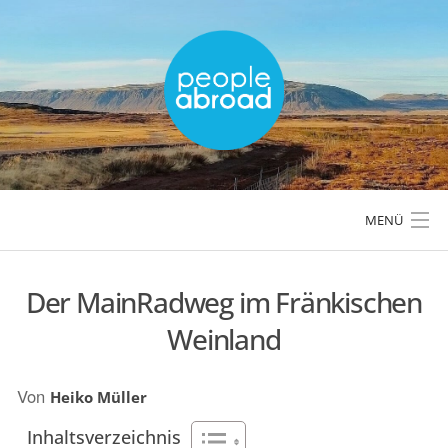
Skip
to
content
MENÜ
Der MainRadweg im Fränkischen
LÄNDER & REGIONEN
Weinland
REISETIPPS & PLANUNG
Von
Heiko Müller
AKTIVREISEN & OUTDOOR
Inhaltsverzeichnis