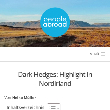
Skip
to
content
MENÜ
Dark Hedges: Highlight in
LÄNDER & REGIONEN
Nordirland
REISETIPPS & PLANUNG
Von
Heiko Müller
AKTIVREISEN & OUTDOOR
Inhaltsverzeichnis