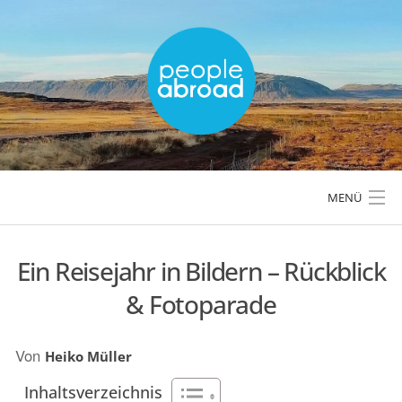
Skip
to
content
MENÜ
Ein Reisejahr in Bildern – Rückblick
LÄNDER & REGIONEN
& Fotoparade
REISETIPPS & PLANUNG
Von
Heiko Müller
AKTIVREISEN & OUTDOOR
Inhaltsverzeichnis