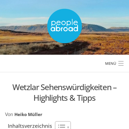
Skip
to
content
MENÜ
Wetzlar Sehenswürdigkeiten –
LÄNDER & REGIONEN
Highlights & Tipps
REISETIPPS & PLANUNG
Von
Heiko Müller
AKTIVREISEN & OUTDOOR
Inhaltsverzeichnis