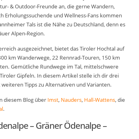
Natur- & Outdoor-Freunde an, die gerne Wandern,
auch Erholungssuchende und Wellness-Fans kommen
 Tannheimer Tals ist die Nähe zu Deutschland, denn es
lgäuer Alpen-Region.
rreich ausgezeichnet, bietet das Tiroler Hochtal auf
n. 300 km Wanderwege, 22 Rennrad-Touren, 150 km
ten. Gemütliche Rundwege im Tal, mittelschwere
oler Gipfeln. In diesem Artikel stelle ich dir drei
weiteren Tipps zu Alternativen und Varianten.
 in diesem Blog über
Imst
,
Nauders
,
Hall-Wattens
, die
al
.
enalpe – Gräner Ödenalpe –