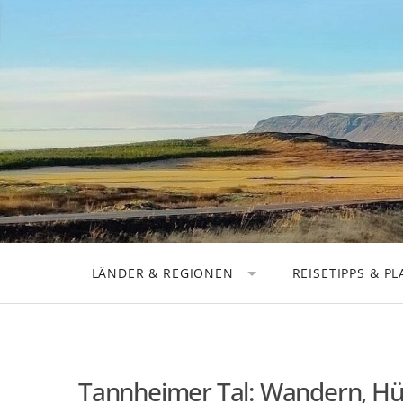
Skip
to
content
LÄNDER & REGIONEN
REISETIPPS & P
DEUTSCHLAND
REISEPLANUNG
EUROPA
STÄDTEREISEN
AMERIKA
ROADTRIPS
Tannheimer Tal: Wandern, Hüt
ASIEN
AUSRÜSTUNG