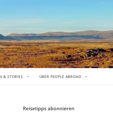
 & STORIES
ÜBER PEOPLE ABROAD
TOREN
KOOPERATIONEN
OGRAFEN
DATENSCHUTZ
 NOMADEN
IMPRESSUM
Reisetipps abonnieren
HER