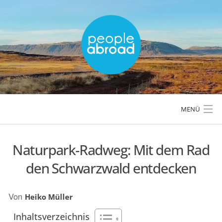
Skip
to
content
MENÜ
Naturpark-Radweg: Mit dem Rad
LÄNDER & REGIONEN
den Schwarzwald entdecken
REISETIPPS & PLANUNG
Von
Heiko Müller
AKTIVREISEN & OUTDOOR
Inhaltsverzeichnis