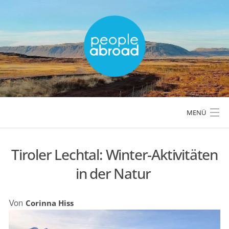
Skip
to
content
MENÜ
Tiroler Lechtal: Winter-Aktivitäten
LÄNDER & REGIONEN
in der Natur
REISETIPPS & PLANUNG
Von
Corinna Hiss
AKTIVREISEN & OUTDOOR