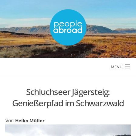
Skip
to
content
MENÜ
Schluchseer Jägersteig:
LÄNDER & REGIONEN
Genießerpfad im Schwarzwald
REISETIPPS & PLANUNG
Von
Heiko Müller
AKTIVREISEN & OUTDOOR