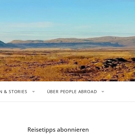
 & STORIES
ÜBER PEOPLE ABROAD
TOREN
KOOPERATIONEN
OGRAFEN
DATENSCHUTZ
 NOMADEN
IMPRESSUM
Reisetipps abonnieren
HER