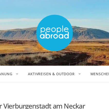
LANUNG
AKTIVREISEN & OUTDOOR
MENSCHEN
AKTIVREISEN
REISEAU
WANDERN
REISEFOT
RADFAHREN
DIGITALE
er Vierburgenstadt am Neckar
KANUFAHREN
REISEBÜC