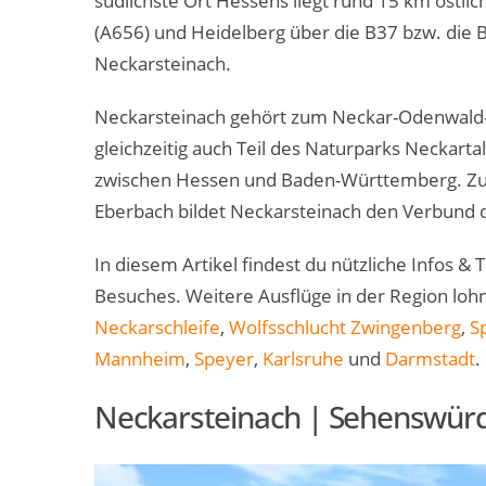
südlichste Ort Hessens liegt rund 15 km östli
(A656) und Heidelberg über die B37 bzw. die
Neckarsteinach.
Neckarsteinach gehört zum Neckar-Odenwald-
gleichzeitig auch Teil des Naturparks Neckart
zwischen Hessen und Baden-Württemberg. Z
Eberbach bildet Neckarsteinach den Verbund d
In diesem Artikel findest du nützliche Infos &
Besuches. Weitere Ausflüge in der Region loh
Neckarschleife
,
Wolfsschlucht Zwingenberg
,
S
Mannheim
,
Speyer
,
Karlsruhe
und
Darmstadt
.
Neckarsteinach | Sehenswürdi