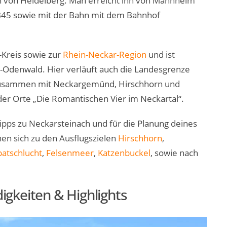
ch von Heidelberg. Man erreicht ihn von Mannheim
 B45 sowie mit der Bahn mit dem Bahnhof
Kreis sowie zur
Rhein-Neckar-Region
und ist
al-Odenwald. Hier verläuft auch die Landesgrenze
usammen mit Neckargemünd, Hirschhorn und
er Orte „Die Romantischen Vier im Neckartal“.
 Tipps zu Neckarsteinach und für die Planung deines
nen sich zu den Ausflugszielen
Hirschhorn
,
patschlucht
,
Felsenmeer
,
Katzenbuckel
, sowie nach
gkeiten & Highlights