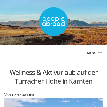
Skip
to
content
MENÜ
Wellness & Aktivurlaub auf der
LÄNDER & REGIONEN
Turracher Höhe in Kärnten
REISETIPPS & PLANUNG
Von
Corinna Hiss
AKTIVREISEN & OUTDOOR