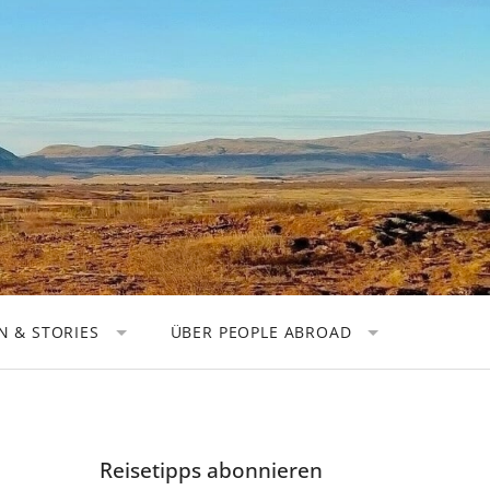
 & STORIES
ÜBER PEOPLE ABROAD
TOREN
KOOPERATIONEN
OGRAFEN
DATENSCHUTZ
 NOMADEN
IMPRESSUM
Reisetipps abonnieren
HER