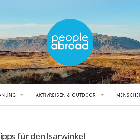
LANUNG
AKTIVREISEN & OUTDOOR
MENSCHEN
AKTIVREISEN
REISEAU
WANDERN
REISEFOT
RADFAHREN
DIGITALE
ipps für den Isarwinkel
KANUFAHREN
REISEBÜC