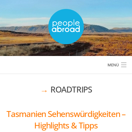
Skip
to
content
MENÜ
ROADTRIPS
LÄNDER & REGIONEN
REISETIPPS & PLANUNG
Tasmanien Sehenswürdigkeiten –
Highlights & Tipps
AKTIVREISEN & OUTDOOR