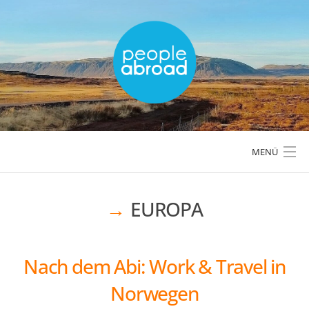
Skip
to
content
MENÜ
EUROPA
LÄNDER & REGIONEN
REISETIPPS & PLANUNG
Nach dem Abi: Work & Travel in
Norwegen
AKTIVREISEN & OUTDOOR