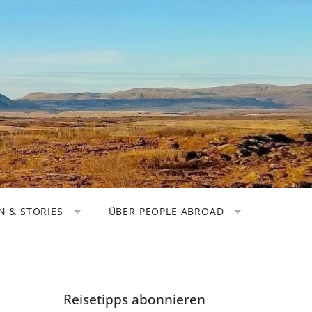
 & STORIES
ÜBER PEOPLE ABROAD
TOREN
KOOPERATIONEN
OGRAFEN
DATENSCHUTZ
 NOMADEN
IMPRESSUM
Reisetipps abonnieren
HER