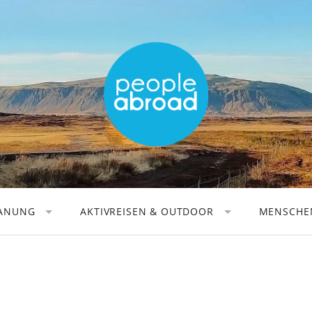
LANUNG
AKTIVREISEN & OUTDOOR
MENSCHEN
AKTIVREISEN
REISEAU
WANDERN
REISEFOT
RADFAHREN
DIGITALE
KANUFAHREN
REISEBÜC