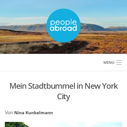
Skip
to
content
MENÜ
Mein Stadtbummel in New York
LÄNDER & REGIONEN
City
REISETIPPS & PLANUNG
Von
Nina Kunkelmann
AKTIVREISEN & OUTDOOR