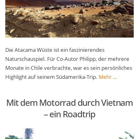
Die Atacama Wüste ist ein faszinierendes
Naturschauspiel. Für Co-Autor Philipp, der mehrere
Monate in Chile verbrachte, war es sein persönliches
„Die
Highlight auf seinem Südamerika-Trip.
Mehr
…
Atacama
Wüste
Mit dem Motorrad durch Vietnam
–
– ein Roadtrip
mein
Chile
Highlight“