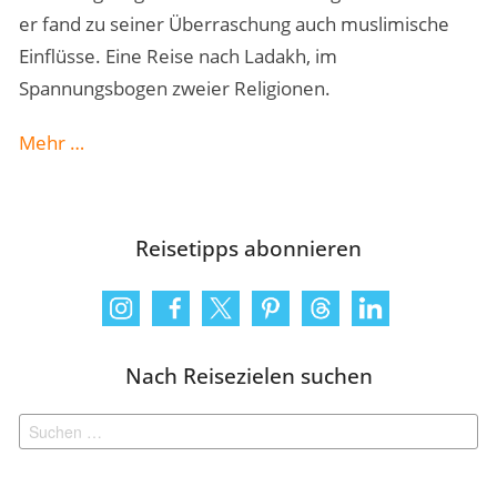
er fand zu seiner Überraschung auch muslimische
Einflüsse. Eine Reise nach Ladakh, im
Spannungsbogen zweier Religionen.
„Ladakh
Mehr
…
in
Indien:
Backpacker-
Reisetipps abonnieren
Trip
in
Asien“
Nach Reisezielen suchen
Suchen
nach: