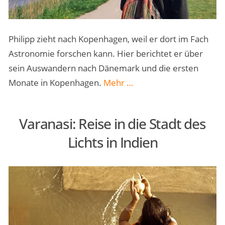
Philipp zieht nach Kopenhagen, weil er dort im Fach
Astronomie forschen kann. Hier berichtet er über
sein Auswandern nach Dänemark und die ersten
„Auswandern
Monate in Kopenhagen.
Mehr
…
nach
Dänemark
Varanasi: Reise in die Stadt des
–
Lichts in Indien
My
Copenhagen“