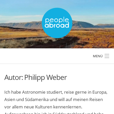
Skip
to
content
MENÜ
Autor:
Philipp Weber
LÄNDER & REGIONEN
Ich habe Astronomie studiert, reise gerne in Europa,
REISETIPPS & PLANUNG
Asien und Südamerika und will auf meinen Reisen
vor allem neue Kulturen kennenlernen.
AKTIVREISEN & OUTDOOR