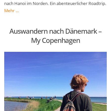
nach Hanoi im Norden. Ein abenteuerlicher Roadtrip.
„Mit
Mehr
…
dem
Motorrad
Auswandern nach Dänemark –
durch
My Copenhagen
Vietnam
–
ein
Roadtrip“