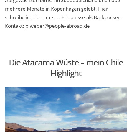
Aufgewachsen bin ich in Süddeutschland und habe
mehrere Monate in Kopenhagen gelebt. Hier
MENSCHEN & STORIES
schreibe ich über meine Erlebnisse als Backpacker.
Kontakt: p.weber@people-abroad.de
ÜBER PEOPLE ABROAD
Die Atacama Wüste – mein Chile
Highlight