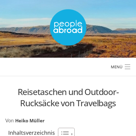
Skip
to
content
MENÜ
Reisetaschen und Outdoor-
LÄNDER & REGIONEN
Rucksäcke von Travelbags
REISETIPPS & PLANUNG
Von
Heiko Müller
AKTIVREISEN & OUTDOOR
Inhaltsverzeichnis