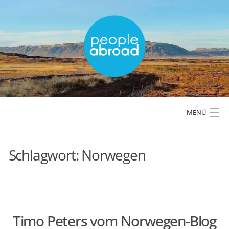
Skip
to
content
MENÜ
Schlagwort:
Norwegen
LÄNDER & REGIONEN
REISETIPPS & PLANUNG
Timo Peters vom Norwegen-Blog
AKTIVREISEN & OUTDOOR