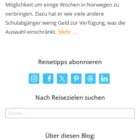
Möglichkeit um einige Wochen in Norwegen zu
verbringen. Dazu hat er wie viele andere
Schulabgänger wenig Geld zur Verfügung, was die
„Nach
Auswahl einschränkt.
Mehr
…
dem
Abi:
Work
Reisetipps abonnieren
&
Travel
in
Norwegen“
Nach Reisezielen suchen
Suchen
nach:
Über diesen Blog: