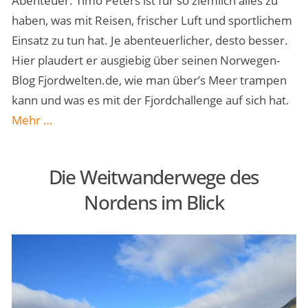
Abenteuer. Timo Peters ist für so ziemlich alles zu
haben, was mit Reisen, frischer Luft und sportlichem
Einsatz zu tun hat. Je abenteuerlicher, desto besser.
Hier plaudert er ausgiebig über seinen Norwegen-
Blog Fjordwelten.de, wie man über’s Meer trampen
kann und was es mit der Fjordchallenge auf sich hat.
„Timo
Mehr
…
Peters
vom
Die Weitwanderwege des
Norwegen-
Nordens im Blick
Blog
Fjordwelten.de“