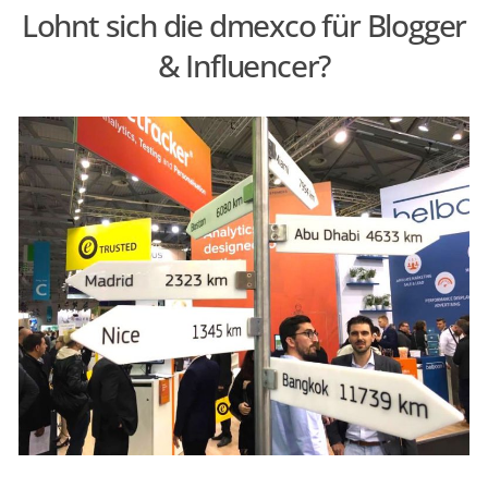
Lohnt sich die dmexco für Blogger
aus
& Influencer?
Blogger-
Sicht“