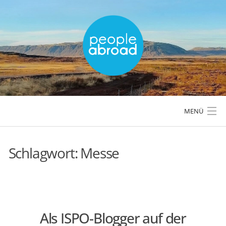
Skip
to
content
MENÜ
Schlagwort:
Messe
LÄNDER & REGIONEN
REISETIPPS & PLANUNG
Als ISPO-Blogger auf der
AKTIVREISEN & OUTDOOR