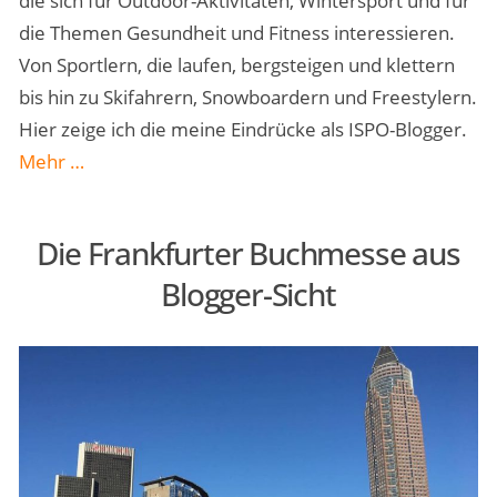
die sich für Outdoor-Aktivitäten, Wintersport und für
die Themen Gesundheit und Fitness interessieren.
Von Sportlern, die laufen, bergsteigen und klettern
bis hin zu Skifahrern, Snowboardern und Freestylern.
Hier zeige ich die meine Eindrücke als ISPO-Blogger.
„Als
Mehr
…
ISPO-
Blogger
Die Frankfurter Buchmesse aus
auf
Blogger-Sicht
der
Sportmesse
München“