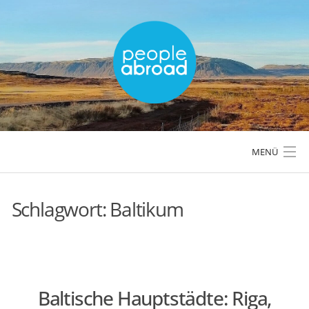
Skip
to
content
MENÜ
Schlagwort:
Baltikum
LÄNDER & REGIONEN
REISETIPPS & PLANUNG
Baltische Hauptstädte: Riga,
AKTIVREISEN & OUTDOOR