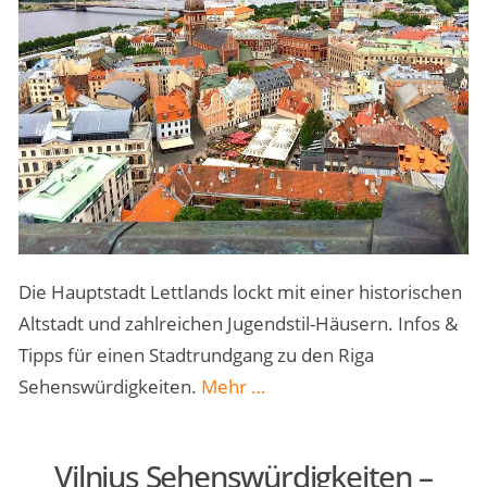
Die Hauptstadt Lettlands lockt mit einer historischen
Altstadt und zahlreichen Jugendstil-Häusern. Infos &
Tipps für einen Stadtrundgang zu den Riga
„Riga
Sehenswürdigkeiten.
Mehr
…
Sehenswürdigkeiten
–
Vilnius Sehenswürdigkeiten –
Highlights