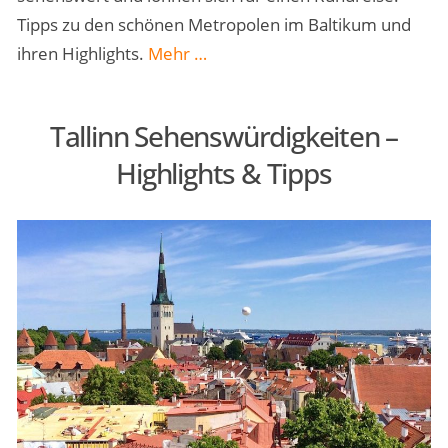
Tipps zu den schönen Metropolen im Baltikum und
„Baltische
ihren Highlights.
Mehr
…
Hauptstädte:
Riga,
Tallinn Sehenswürdigkeiten –
Tallinn
Highlights & Tipps
und
Vilnius
entdecken“