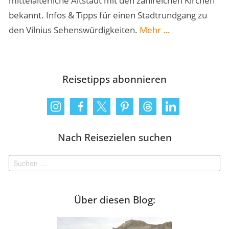
mittelalterliche Altstadt mit den zahlreichen Kirchen
bekannt. Infos & Tipps für einen Stadtrundgang zu
„Vilnius
den Vilnius Sehenswürdigkeiten.
Mehr
…
Sehenswürdigke
–
Highlights
Reisetipps abonnieren
&
Tipps“
Nach Reisezielen suchen
Suchen
nach:
Über diesen Blog: