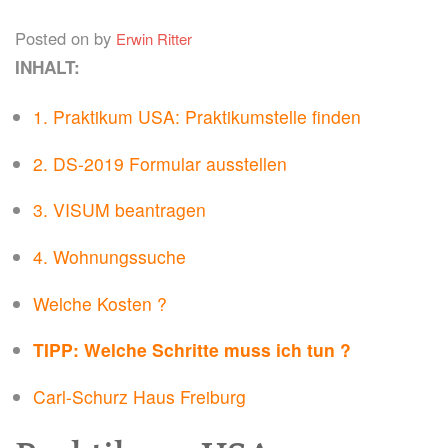
Posted on
by
Erwin Ritter
ASIEN
INHALT:
AFRIKA
1. Praktikum USA: Praktikumstelle finden
OZEANIEN
WELTREISE
2. DS-2019 Formular ausstellen
GESELLSCHAFT & UNSERE ZEIT
3. VISUM beantragen
INFOS & KONTAKT
4. Wohnungssuche
DATENSCHUTZ
Welche Kosten ?
IMPRESSUM
TIPP: Welche Schritte muss ich tun ?
Carl-Schurz Haus Freiburg