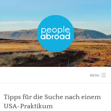
Skip
to
content
MENU
START
Tipps für die Suche nach einem
EUROPA
USA-Praktikum
AMERIKA