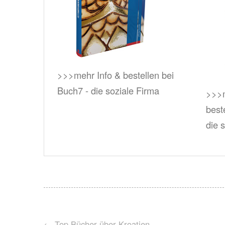
>>>mehr Info & bestellen bei
Buch7 - die soziale Firma
>>>m
best
die 
Post
←
Top Bücher über Kroatien