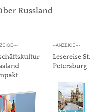
über Russland
ZEIGE---
--ANZEIGE---
schäftskultur
Lesereise St.
ssland
Petersburg
mpakt