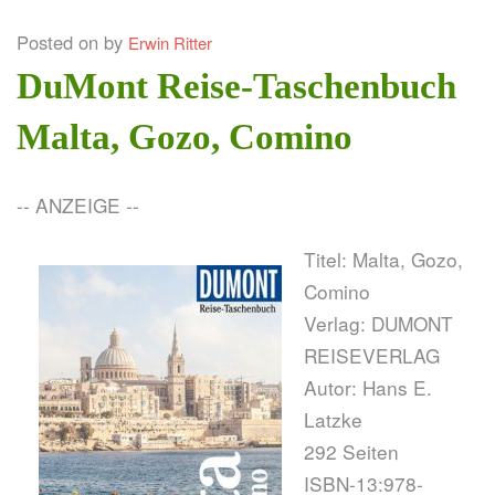
Posted on
by
Erwin Ritter
ASIEN
DuMont Reise-Taschenbuch
AFRIKA
Malta, Gozo, Comino
OZEANIEN
WELTREISE
-- ANZEIGE --
GESELLSCHAFT & UNSERE ZEIT
Titel: Malta, Gozo,
INFOS & KONTAKT
Comino
DATENSCHUTZ
Verlag: DUMONT
REISEVERLAG
IMPRESSUM
Autor: Hans E.
Latzke
292 Seiten
ISBN-13:978-