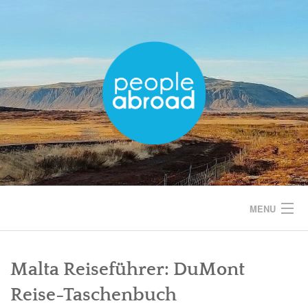
Skip
to
content
MENU
START
Malta Reiseführer: DuMont
EUROPA
Reise-Taschenbuch
AMERIKA