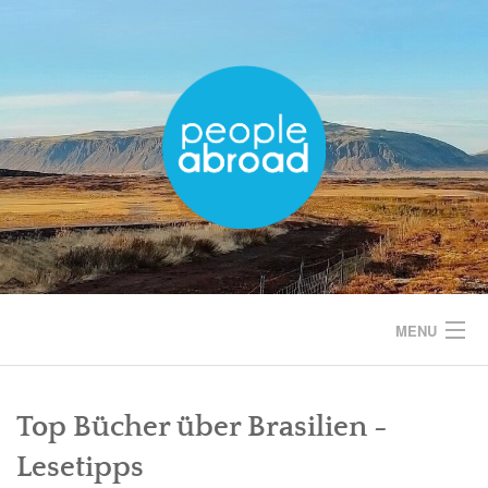
Skip
to
content
MENU
START
Top Bücher über Brasilien -
EUROPA
Lesetipps
AMERIKA