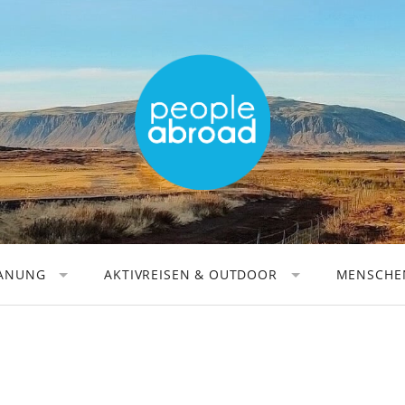
LANUNG
AKTIVREISEN & OUTDOOR
MENSCHEN
AKTIVREISEN
REISEAU
WANDERN
REISEFOT
RADFAHREN
DIGITALE
KANUFAHREN
REISEBÜC