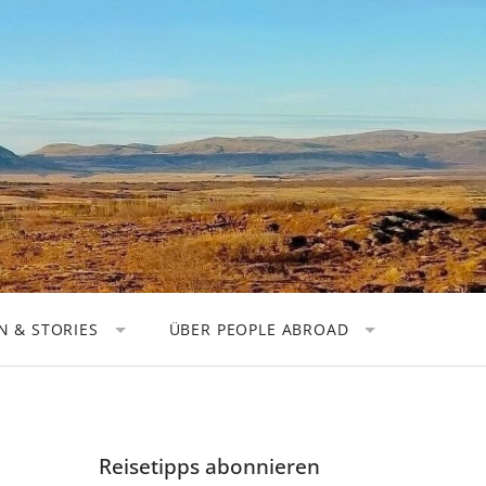
 & STORIES
ÜBER PEOPLE ABROAD
TOREN
KOOPERATIONEN
OGRAFEN
DATENSCHUTZ
 NOMADEN
IMPRESSUM
Reisetipps abonnieren
HER