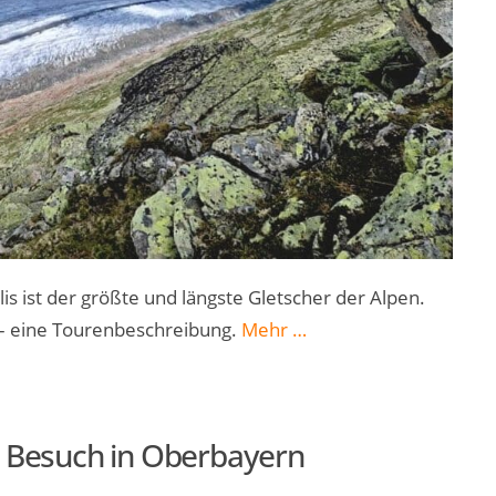
s ist der größte und längste Gletscher der Alpen.
„Aletschgletscher:
– eine Tourenbeschreibung.
Mehr
…
Wanderung
im
Schweizer
en Besuch in Oberbayern
Kanton
Wallis“