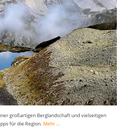
ner großartigen Berglandschaft und vielseitigen
„St.
ps für die Region.
Mehr
…