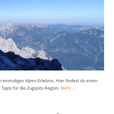
 einmaliges Alpen-Erlebnis. Hier findest du einen
„Auf
Tipps für die Zugspitz-Region.
Mehr
…
die
Zugspitze
wandern