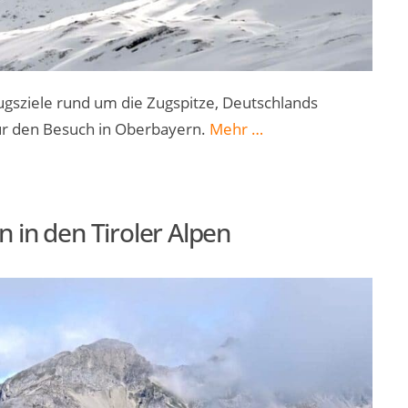
ugsziele rund um die Zugspitze, Deutschlands
„Zugspitz
für den Besuch in Oberbayern.
Mehr
…
Region:
Tipps
für
 in den Tiroler Alpen
den
Besuch
in
Oberbayern“