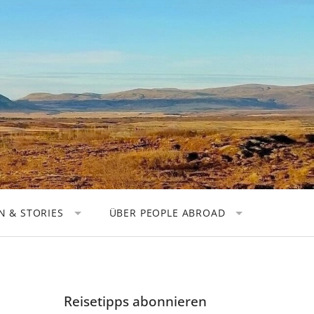
 & STORIES
ÜBER PEOPLE ABROAD
TOREN
KOOPERATIONEN
OGRAFEN
DATENSCHUTZ
 NOMADEN
IMPRESSUM
Reisetipps abonnieren
HER