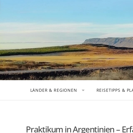
Skip
to
content
LÄNDER & REGIONEN
REISETIPPS & P
DEUTSCHLAND
REISEPLANUNG
EUROPA
STÄDTEREISEN
AMERIKA
ROADTRIPS
Praktikum in Argentinien – Er
ASIEN
AUSRÜSTUNG