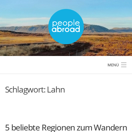
Skip
to
content
MENÜ
Schlagwort:
Lahn
LÄNDER & REGIONEN
REISETIPPS & PLANUNG
5 beliebte Regionen zum Wandern
AKTIVREISEN & OUTDOOR