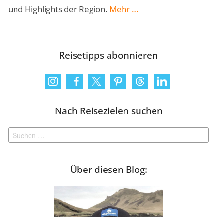
„5
und Highlights der Region.
Mehr
…
beliebte
Regionen
zum
Reisetipps abonnieren
Wandern
in
Deutschland“
Nach Reisezielen suchen
Suchen
nach:
Über diesen Blog: