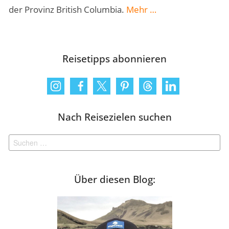
„Vancouver
der Provinz British Columbia.
Mehr
…
Island:
Kanadas
wilden
Reisetipps abonnieren
Westen
erkunden“
Nach Reisezielen suchen
Suchen
nach:
Über diesen Blog: