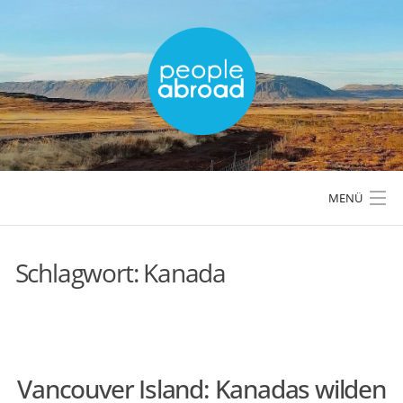
Skip
to
content
MENÜ
Schlagwort:
Kanada
LÄNDER & REGIONEN
REISETIPPS & PLANUNG
Vancouver Island: Kanadas wilden
AKTIVREISEN & OUTDOOR