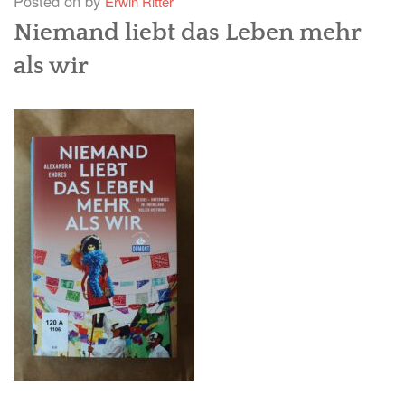
Posted on
by
Erwin Ritter
Niemand liebt das Leben mehr
ASIEN
als wir
AFRIKA
OZEANIEN
WELTREISE
GESELLSCHAFT & UNSERE ZEIT
INFOS & KONTAKT
DATENSCHUTZ
IMPRESSUM