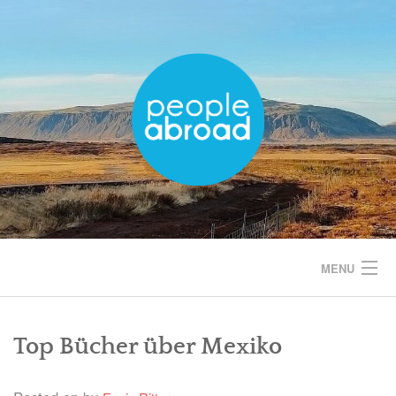
Skip
to
content
MENU
START
Top Bücher über Mexiko
EUROPA
AMERIKA