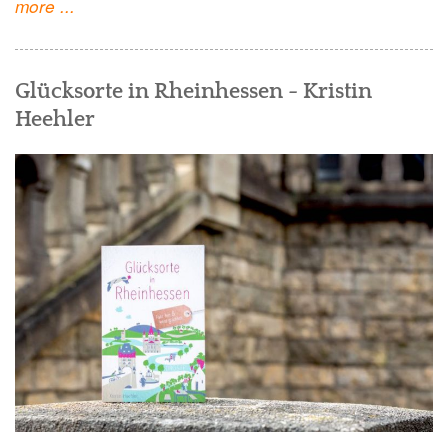
"Wintererlebnisse
more
...
im
Allgäu
Glücksorte in Rheinhessen - Kristin
-
Heehler
Infos
&
Tipps"