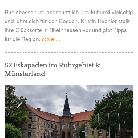
Rheinhessen ist landschaftlich und kulturell vielseitig
und lohnt sich für den Besuch. Kristin Heehler stellt
ihre Glücksorte in Rheinhessen vor und gibt Tipps
für die Region.
"Glücksorte
more
...
in
Rheinhessen
52 Eskapaden im Ruhrgebiet &
-
Münsterland
Kristin
Heehler"