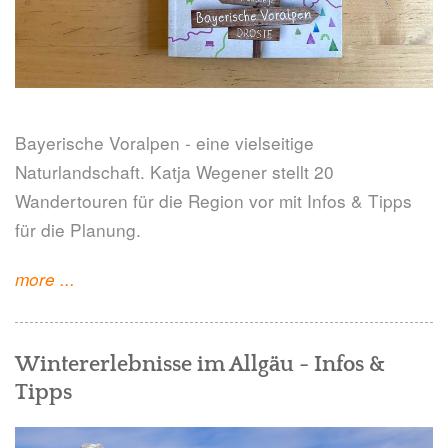
Bayerische Voralpen - eine vielseitige
Naturlandschaft. Katja Wegener stellt 20
Wandertouren für die Region vor mit Infos & Tipps
für die Planung.
"Bayerische
more
...
Voralpen:
Wandern
Wintererlebnisse im Allgäu - Infos &
für
Tipps
die
Seele"