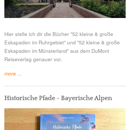
Hier stelle ich dir die Bücher "52 kleine & große
Eskapaden im Ruhrgebiet" und "52 kleine & große
Eskapaden im Münsterland" aus dem DuMont
Reiseverlag genauer vor.
"52
more
...
Eskapaden
im
Historische Pfade - Bayerische Alpen
Ruhrgebiet
&
Münsterland"