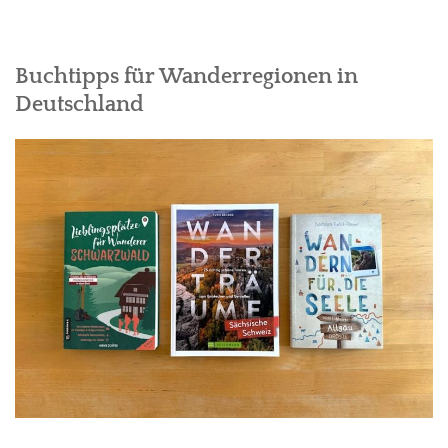
ASIEN
Buchtipps für Wanderregionen in
AFRIKA
Deutschland
OZEANIEN
WELTREISE
GESELLSCHAFT & UNSERE ZEIT
INFOS & KONTAKT
DATENSCHUTZ
IMPRESSUM