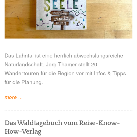
Das Lahntal ist eine herrlich abwechslungsreiche
Naturlandschaft. Jörg Thamer stellt 20
Wandertouren für die Region vor mit Infos & Tipps
für die Planung.
"Lahntal.
more
...
Wandern
für
Das Waldtagebuch vom Reise-Know-
die
How-Verlag
Seele