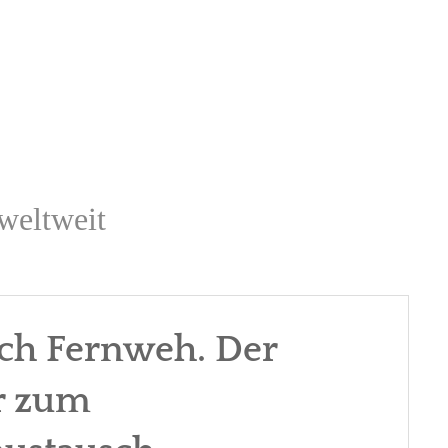
weltweit
h Fernweh. Der
r zum