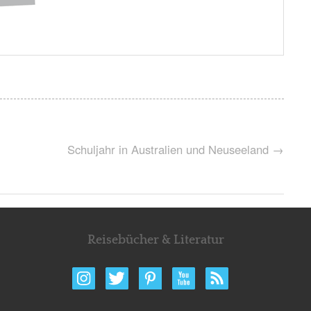
Schuljahr in Australien und Neuseeland
→
Reisebücher & Literatur