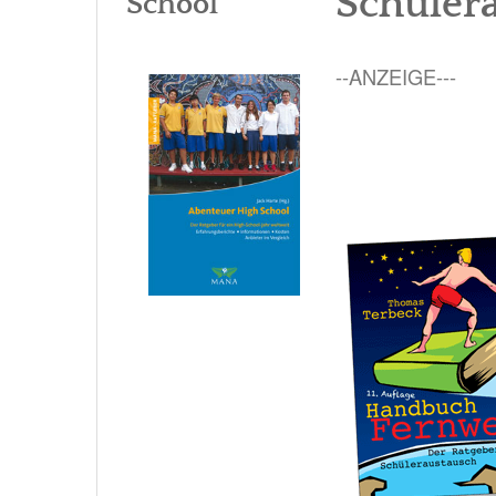
Schüler
School
--ANZEIGE---