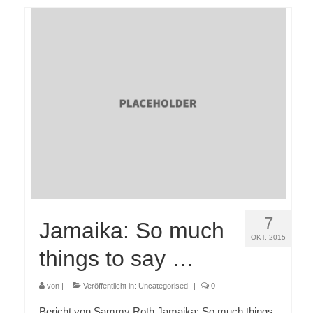
7
Jamaika: So much
OKT. 2015
things to say …
von
|
Veröffentlicht in:
Uncategorised
|
0
Bericht von Sammy Roth Jamaika: So much things