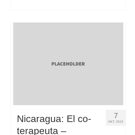
7
Nicaragua: El co-
OKT. 2015
terapeuta –