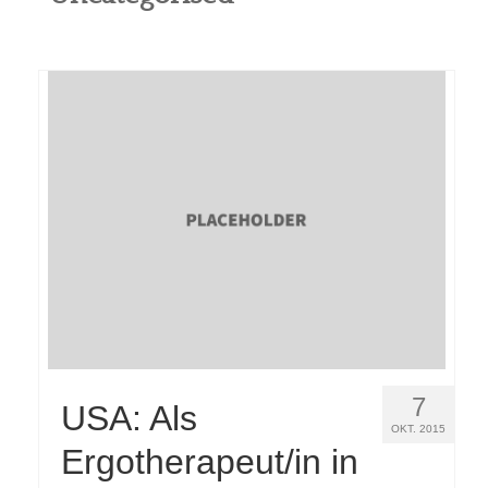
Berufe
Jobben
Community
Reisen
Kultur
Global
Über uns
7
USA: Als
OKT. 2015
Ergotherapeut/in in