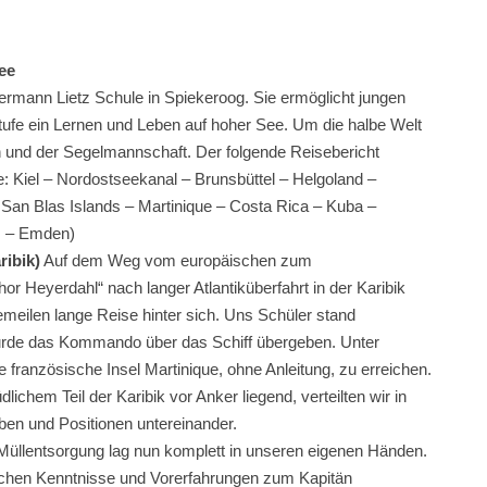
See
Hermann Lietz Schule in Spiekeroog. Sie ermöglicht jungen
ufe ein Lernen und Leben auf hoher See. Um die halbe Welt
rn und der Segelmannschaft. Der folgende Reisebericht
e: Kiel – Nordostseekanal – Brunsbüttel – Helgoland –
San Blas Islands – Martinique – Costa Rica – Kuba –
m – Emden)
ribik)
Auf dem Weg vom europäischen zum
or Heyerdahl“ nach langer Atlantiküberfahrt in der Karibik
meilen lange Reise hinter sich. Uns Schüler stand
urde das Kommando über das Schiff übergeben. Unter
e französische Insel Martinique, ohne Anleitung, zu erreichen.
ichem Teil der Karibik vor Anker liegend, verteilten wir in
en und Positionen untereinander.
d Müllentsorgung lag nun komplett in unseren eigenen Händen.
chen Kenntnisse und Vorerfahrungen zum Kapitän