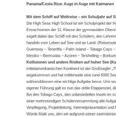
Panama/Costa Rica: Auge in Auge mit Kaimanen
Mit dem Schiff auf Weltreise – ein Schuljahr auf 
Die High Seas High School ist ein Schulprojekt der 
Erwachsenen der 11. Klasse der gymnasialen Oberst
segelt dabei das Schiff mit den Schülern, den Lehre
handeln vom Leben auf See und an Land:
(Reiserout
Guernsey – Teneriffa – Palm Island – Tobago Cays – 
Mexiko – Bermudas – Azoren – Tershelling – Borku
Kollisionen und andere Risiken auf hoher See (Ka
mittelamerikanischen Kontinent ist der Großsegler „Th
angekommen und hat mittlerweile eine rund 6000 See
währenddessen eine wichtige Aufgabe bevor. Uns w
eigener Führung galt es nun das dritte Etappenziel, di
Bei den Tobago Cays, den unbesiedelten Inseln im südl
einer mehrstündigen Schülerversammlung alle Aufgab
Verpflegung, Projektleitung, Internetpräsentation un
Würde Maik uns, den wir aufgrund seiner seemännis