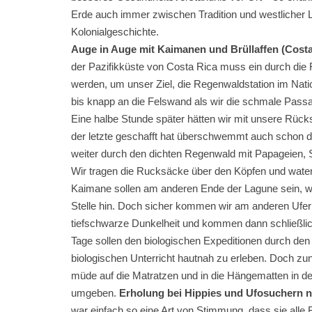
Erde auch immer zwischen Tradition und westlicher L
Kolonialgeschichte.
Auge in Auge mit Kaimanen und Brüllaffen (Costa
der Pazifikküste von Costa Rica muss ein durch di
werden, um unser Ziel, die Regenwaldstation im Nat
bis knapp an die Felswand als wir die schmale Passag
Eine halbe Stunde später hätten wir mit unsere R
der letzte geschafft hat überschwemmt auch schon d
weiter durch den dichten Regenwald mit Papageien, S
Wir tragen die Rucksäcke über den Köpfen und waten 
Kaimane sollen am anderen Ende der Lagune sein, w
Stelle hin. Doch sicher kommen wir am anderen Ufer 
tiefschwarze Dunkelheit und kommen dann schließlic
Tage sollen den biologischen Expeditionen durch d
biologischen Unterricht hautnah zu erleben. Doch zun
müde auf die Matratzen und in die Hängematten in de
umgeben.
Erholung bei Hippies und Ufosuchern n
war einfach so eine Art von Stimmung, dass sie alle