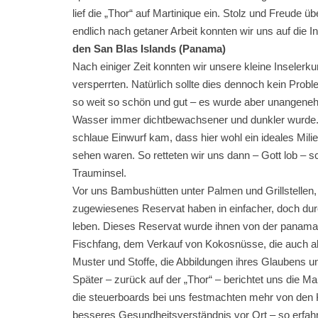
lief die „Thor“ auf Martinique ein. Stolz und Freude
endlich nach getaner Arbeit konnten wir uns auf die I
den San Blas Islands (Panama)
Nach einiger Zeit konnten wir unsere kleine Insele
versperrten. Natürlich sollte dies dennoch kein Probl
so weit so schön und gut – es wurde aber unangeneh
Wasser immer dichtbewachsener und dunkler wurde. 
schlaue Einwurf kam, dass hier wohl ein ideales Mil
sehen waren. So retteten wir uns dann – Gott lob – sc
Trauminsel.
Vor uns Bambushütten unter Palmen und Grillstellen, 
zugewiesenes Reservat haben in einfacher, doch dur
leben. Dieses Reservat wurde ihnen von der panama
Fischfang, dem Verkauf von Kokosnüsse, die auch a
Muster und Stoffe, die Abbildungen ihres Glaubens u
Später – zurück auf der „Thor“ – berichtet uns die M
die steuerboards bei uns festmachten mehr von den K
besseres Gesundheitsverständnis vor Ort – so erfahren