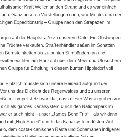
fhaltsamer Kraft Wellen an den Strand und es war einfach
auen. Ganz unseren Vorstellungen nach, war Montezuma der
wöchigen Expeditionstrip – Gruppe nach den Strapazen im
Morgen auf der Hauptstraße zu unserem Café: Ein Obstwagen
sche Früchte verkaufen. Straßenhändler saßen im Schatten
n Bernsteinketten bis zu bunten Stirnbändern an und
 Gewitterleuchten am Horizont über dem Meer und Ufosuchern
inen Gruppe für Erholung in diesem bunten Hippiedorf voll
ke
Plötzlich musste sich unsere Reiseart aufgrund der
 Vor uns das Dickicht des Regenwaldes und zu unseren
oßem Tümpel. Jetzt war klar, dass dieser Wassergraben vor
ie sich als ganzes Kanalsystem durch den Nationalpark im
ar er auch nicht – unser „James Bond Trip“ – als wir dann
und mit „High Speed“ durch das Kanalsystem düsten. Auf
Mario, dem costa-ricanischen Rasta und Schamanen indigener
ichtigsten Heilpflanzen gegen jegliche Art von