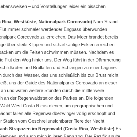
ebensweisen – und Vorstellungen leider ein bisschen
 Rica, Westküste, Nationalpark Corcovado)
Nam Strand
e Flut immer schmaler werdender Engpass überwunden
ionalpark Corcovado zu erreichen. Das Meer brandet bereits
e über steile Klippen und scharfkantige Felsen erreichen.
ücksäcken um die Felsen schwimmen müssen. Nachdem es
ie Flut den Weg hinter uns. Der Weg führt in der Dämmerung
childkröten und Brüllaffen und Schlangen zu einer Lagune.
durch das Wasser, das uns schließlich bis zur Brust reicht.
eißt uns der Guide des Nationalparks Corcovado an dieser
an und waten weitere Stunden durch die mittlerweile
h an der Regenwaldstation des Parkes an. Die folgenden
en Wald West Costa Ricas dienen, um geographischen und
ächst fallen alle Regenwaldbezwinger völlig erschöpft und
r Station vom Geschrei unsichtbarer Tiere der Nacht
ach Strapazen im Regenwald (Costa Rica, Westküste)
Es
 Fremden und auch mich in ihren Bann zog. Der Pazifik spülte