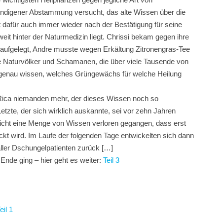
indigener Abstammung versucht, das alte Wissen über die
t dafür auch immer wieder nach der Bestätigung für seine
it hinter der Naturmedizin liegt. Chrissi bekam gegen ihre
aufgelegt, Andre musste wegen Erkältung Zitronengras-Tee
die Naturvölker und Schamanen, die über viele Tausende von
 genau wissen, welches Grüngewächs für welche Heilung
a Rica niemanden mehr, der dieses Wissen noch so
tzte, der sich wirklich auskannte, sei vor zehn Jahren
lleicht eine Menge von Wissen verloren gegangen, dass erst
ckt wird. Im Laufe der folgenden Tage entwickelten sich dann
ler Dschungelpatienten zurück […]
Ende ging – hier geht es weiter:
Teil 3
eil 1