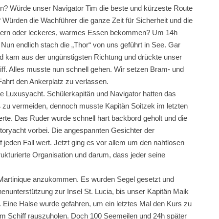
en? Würde unser Navigator Tim die beste und kürzeste Route
Würden die Wachführer die ganze Zeit für Sicherheit und die
ngern oder leckeres, warmes Essen bekommen? Um 14h
Nun endlich stach die „Thor“ von uns geführt in See. Gar
nd kam aus der ungünstigsten Richtung und drückte unser
 Riff. Alles musste nun schnell gehen. Wir setzen Bram- und
ahrt den Ankerplatz zu verlassen.
oße Luxusyacht. Schülerkapitän und Navigator hatten das
u vermeiden, dennoch musste Kapitän Soitzek im letzten
ierte. Das Ruder wurde schnell hart backbord geholt und die
oryacht vorbei. Die angespannten Gesichter der
jeden Fall wert. Jetzt ging es vor allem um den nahtlosen
kturierte Organisation und darum, dass jeder seine
n Martinique anzukommen. Es wurden Segel gesetzt und
enunterstützung zur Insel St. Lucia, bis unser Kapitän Maik
. Eine Halse wurde gefahren, um ein letztes Mal den Kurs zu
em Schiff rauszuholen. Doch 100 Seemeilen und 24h später