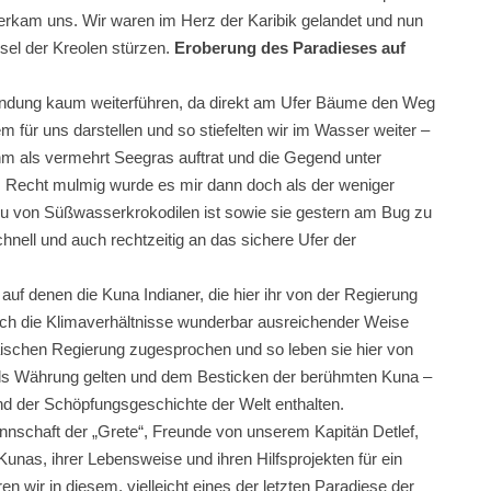
 überkam uns. Wir waren im Herz der Karibik gelandet und nun
nsel der Kreolen stürzen.
Eroberung des Paradieses auf
rkundung kaum weiterführen, da direkt am Ufer Bäume den Weg
em für uns darstellen und so stiefelten wir im Wasser weiter –
m als vermehrt Seegras auftrat und die Gegend unter
Recht mulmig wurde es mir dann doch als der weniger
ieu von Süßwasserkrokodilen ist sowie sie gestern am Bug zu
hnell und auch rechtzeitig an das sichere Ufer der
auf denen die Kuna Indianer, die hier ihr von der Regierung
ch die Klimaverhältnisse wunderbar ausreichender Weise
ischen Regierung zugesprochen und so leben sie hier von
ls Währung gelten und dem Besticken der berühmten Kuna –
nd der Schöpfungsgeschichte der Welt enthalten.
annschaft der „Grete“, Freunde von unserem Kapitän Detlef,
unas, ihrer Lebensweise und ihren Hilfsprojekten für ein
 wir in diesem, vielleicht eines der letzten Paradiese der