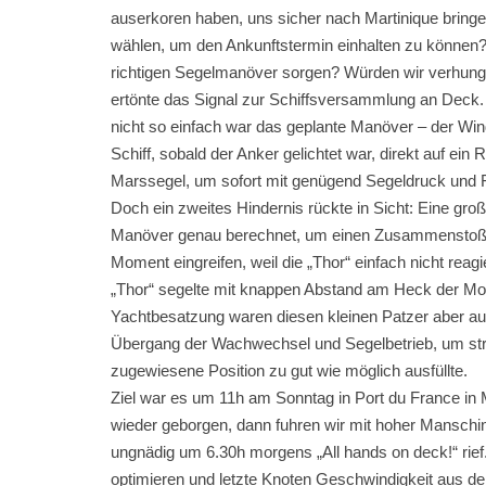
auserkoren haben, uns sicher nach Martinique bring
wählen, um den Ankunftstermin einhalten zu können? 
richtigen Segelmanöver sorgen? Würden wir verhu
ertönte das Signal zur Schiffsversammlung an Deck. 
nicht so einfach war das geplante Manöver – der Wi
Schiff, sobald der Anker gelichtet war, direkt auf ein
Marssegel, um sofort mit genügend Segeldruck und F
Doch ein zweites Hindernis rückte in Sicht: Eine gr
Manöver genau berechnet, um einen Zusammenstoß z
Moment eingreifen, weil die „Thor“ einfach nicht reag
„Thor“ segelte mit knappen Abstand am Heck der Mot
Yachtbesatzung waren diesen kleinen Patzer aber auf 
Übergang der Wachwechsel und Segelbetrieb, um stru
zugewiesene Position zu gut wie möglich ausfüllte.
Ziel war es um 11h am Sonntag in Port du France i
wieder geborgen, dann fuhren wir mit hoher Manschin
ungnädig um 6.30h morgens „All hands on deck!“ rief
optimieren und letzte Knoten Geschwindigkeit aus d