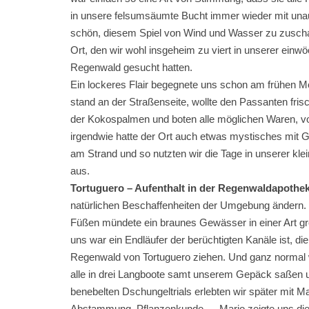
in unsere felsumsäumte Bucht immer wieder mit unau
schön, diesem Spiel von Wind und Wasser zu zusch
Ort, den wir wohl insgeheim zu viert in unserer ein
Regenwald gesucht hatten.
Ein lockeres Flair begegnete uns schon am frühen 
stand an der Straßenseite, wollte den Passanten fri
der Kokospalmen und boten alle möglichen Waren, vo
irgendwie hatte der Ort auch etwas mystisches mit
am Strand und so nutzten wir die Tage in unserer kle
aus.
Tortuguero – Aufenthalt in der Regenwaldapothe
natürlichen Beschaffenheiten der Umgebung ändern.
Füßen mündete ein braunes Gewässer in einer Art gr
uns war ein Endläufer der berüchtigten Kanäle ist, d
Regenwald von Tortuguero ziehen. Und ganz normal w
alle in drei Langboote samt unserem Gepäck saßen 
benebelten Dschungeltrials erlebten wir später mit 
Abstammung, Pflanzenkunde … Mario zeigte uns die w