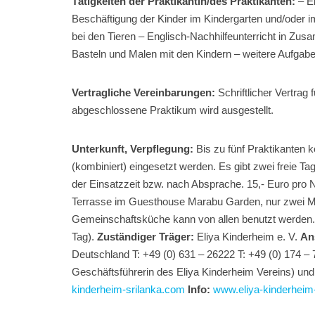
Tätigkeiten der Praktikantin/des Praktikanten:
– E
Beschäftigung der Kinder im Kindergarten und/oder i
bei den Tieren – Englisch-Nachhilfeunterricht in Zus
Basteln und Malen mit den Kindern – weitere Aufga
Vertragliche Vereinbarungen:
Schriftlicher Vertrag 
abgeschlossene Praktikum wird ausgestellt.
Unterkunft, Verpflegung:
Bis zu fünf Praktikanten 
(kombiniert) eingesetzt werden. Es gibt zwei freie 
der Einsatzzeit bzw. nach Absprache. 15,- Euro pro
Terrasse im Guesthouse Marabu Garden, nur zwei Mi
Gemeinschaftsküche kann von allen benutzt werden. 
Tag).
Zuständiger Träger:
Eliya Kinderheim e. V.
Ans
Deutschland T: +49 (0) 631 – 26222 T: +49 (0) 174 –
Geschäftsführerin des Eliya Kinderheim Vereins) und 
kinderheim-srilanka.com
Info:
www.eliya-kinderheim