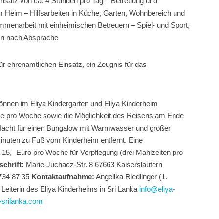
insatz von ca. 4 Stunden pro Tag – Betreuung und
m Heim – Hilfsarbeiten in Küche, Garten, Wohnbereich und
ammenarbeit mit einheimischen Betreuern – Spiel- und Sport,
ben nach Absprache
für ehrenamtlichen Einsatz, ein Zeugnis für das
können im Eliya Kindergarten und Eliya Kinderheim
Tage pro Woche sowie die Möglichkeit des Reisens am Ende
 Nacht für einen Bungalow mit Warmwasser und großer
nuten zu Fuß vom Kinderheim entfernt. Eine
15,- Euro pro Woche für Verpflegung (drei Mahlzeiten pro
chrift:
Marie-Juchacz-Str. 8 67663 Kaiserslautern
 734 87 35
Kontaktaufnahme:
Angelika Riedlinger (1.
Leiterin des Eliya Kinderheims in Sri Lanka
info@eliya-
-srilanka.com