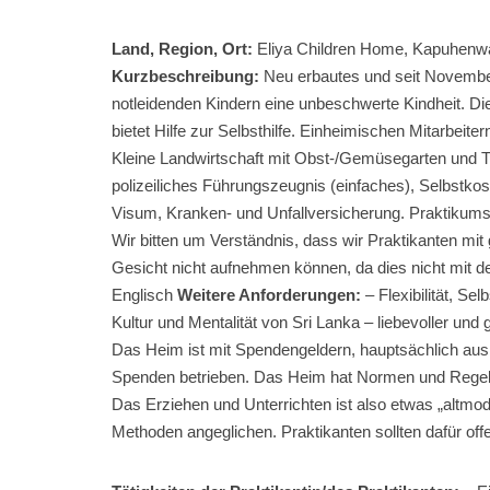
Land, Region, Ort:
Eliya Children Home, Kapuhenwal
Kurzbeschreibung:
Neu erbautes und seit November
notleidenden Kindern eine unbeschwerte Kindheit. Die
bietet Hilfe zur Selbsthilfe. Einheimischen Mitarbei
Kleine Landwirtschaft mit Obst-/Gemüsegarten und T
polizeiliches Führungszeugnis (einfaches), Selbstk
Visum, Kranken- und Unfallversicherung. Praktikums
Wir bitten um Verständnis, dass wir Praktikanten mit
Gesicht nicht aufnehmen können, da dies nicht mit de
Englisch
Weitere Anforderungen:
– Flexibilität, Sel
Kultur und Mentalität von Sri Lanka – liebevoller un
Das Heim ist mit Spendengeldern, hauptsächlich aus
Spenden betrieben. Das Heim hat Normen und Regeln, 
Das Erziehen und Unterrichten ist also etwas „altm
Methoden angeglichen. Praktikanten sollten dafür offe