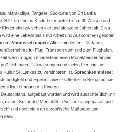
a, Marakolliya, Tangalle, Südküste von Sri Lanka
 2011 eröffnetes Kinderheim bietet bis zu 30 Waisen und
 Kinder sind zwischen vier und siebzehn Jahren alt. Eliya
tern wird eine Lebensbasis mit Arbeit und Auskommen geboten.
ieren.
Voraussetzungen:
Alter: mindestens 18 Jahre,
ostenübernahme für Flug, Transport vom und zum Flughafen,
zeit wenn möglich mindestens einen Monat,besser länger.
 groß sichtbaren Tätowierungen und vielen Piercings im
r Kultur Sri Lankas zu vereinbaren ist.
Sprachkenntnisse:
bstständigkeit und Eigeninitiative – Offenheit in Bezug auf die
d geduldiger Umgang mit Kindern
 Deutschland, aufgebaut worden und wird ausschließlich mit
die der Kultur und Mentalität in Sri Lanka angepasst sind.
odisch“ und noch nicht an europäische Maßstäbe und
n sein.