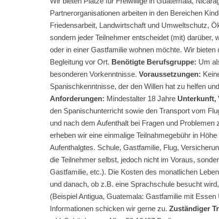
Wir bieten Plätze für Freiwillige in Guatemala, Nica
Partnerorganisationen arbeiten in den Bereichen Kin
Friedensarbeit, Landwirtschaft und Umweltschutz, Ök
sondern jeder Teilnehmer entscheidet (mit) darüber, 
oder in einer Gastfamilie wohnen möchte. Wir bieten 
Begleitung vor Ort.
Benötigte Berufsgruppe:
Um als 
besonderen Vorkenntnisse.
Voraussetzungen:
Kein
Spanischkenntnisse, der den Willen hat zu helfen un
Anforderungen:
Mindestalter 18 Jahre
Unterkunft,
den Spanischunterricht sowie den Transport vom Flug
und nach dem Aufenthalt bei Fragen und Problemen zu
erheben wir eine einmalige Teilnahmegebühr in Höhe
Aufenthalgtes. Schule, Gastfamilie, Flug, Versicher
die Teilnehmer selbst, jedoch nicht im Voraus, sonder
Gastfamilie, etc.). Die Kosten des monatlichen Lebe
und danach, ob z.B. eine Sprachschule besucht wird,
(Beispiel Antigua, Guatemala: Gastfamilie mit Es
Informationen schicken wir gerne zu.
Zuständiger Tr