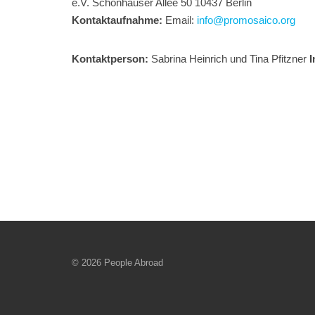
e.V. Schönhauser Allee 50 10437 Berlin
Kontaktaufnahme:
Email:
info@promosaico.org
Kontaktperson:
Sabrina Heinrich und Tina Pfitzner
I
© 2026 People Abroad