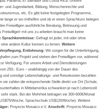
ragua, Panama, El Salvador und Costa Rica. Unsere
der- und Jugendarbeit, Bildung, Menschenrechte und
otourismus, etc. Es gibt keine festgelegten Programme,
wie lange er wo mithelfen und ob er einen Sprachkurs belegen
den Freiwilligen ausführliche Beratung, Betreuung und
Freiwillige/r mit uns zu arbeiten braucht man keine
e
Sprachkenntnisse:
Gefragt ist jeder, mit oder ohne
d eine andere Kultur kennen zu lernen.
Weitere
 Verpflegung, Entlohnung:
Wir sorgen für die Unterbringung,
hafen zum Projekt und stehen den Freiwilligen vor, während
r Verfügung. Für unsere Arbeit und Dienstleistungen
 von 250,- Euro – unabhängig von der Dauer des
ung und sonstige Lebenshaltungs- und Reisekosten bezahlen
n sie zahlen die entsprechende Stelle direkt vor Ort (Schule,
nsunterhaltes in Mittelamerika schwanken je nach Lebensstil
 sehr stark. Bei der Mehrheit betragen sie 300-600€/Monat
sen US$75/Woche, Sprachschule US$120/Woche). Weitere
äger:
Proyecto Mosaico e.V.
Anschrift:
Proyecto Mosaico