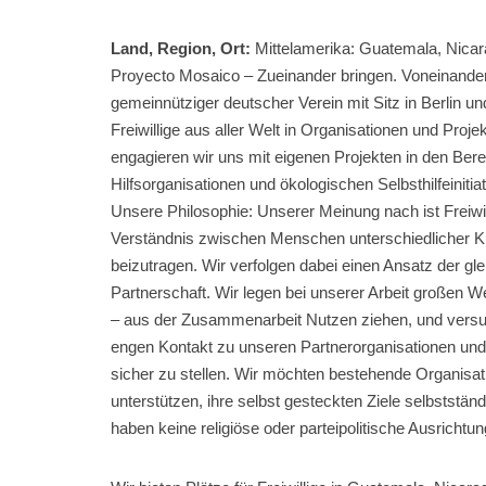
Land, Region, Ort:
Mittelamerika: Guatemala, Nica
Proyecto Mosaico – Zueinander bringen. Voneinander 
gemeinnütziger deutscher Verein mit Sitz in Berlin u
Freiwillige aus aller Welt in Organisationen und Proje
engagieren wir uns mit eigenen Projekten in den Be
Hilfsorganisationen und ökologischen Selbsthilfeinitiat
Unsere Philosophie: Unserer Meinung nach ist Freiwi
Verständnis zwischen Menschen unterschiedlicher Ku
beizutragen. Wir verfolgen dabei einen Ansatz der g
Partnerschaft. Wir legen bei unserer Arbeit großen We
– aus der Zusammenarbeit Nutzen ziehen, und versuc
engen Kontakt zu unseren Partnerorganisationen und 
sicher zu stellen. Wir möchten bestehende Organisat
unterstützen, ihre selbst gesteckten Ziele selbststän
haben keine religiöse oder parteipolitische Ausrichtun