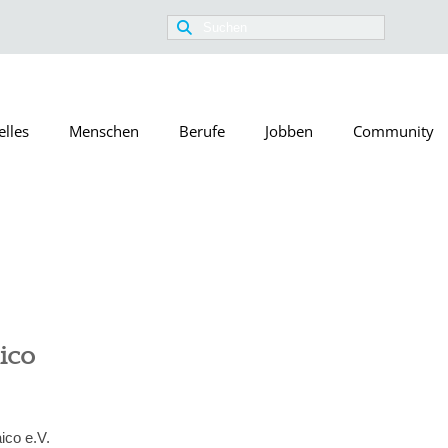
Suchen
nach:
elles
Menschen
Berufe
Jobben
Community
ico
co e.V.