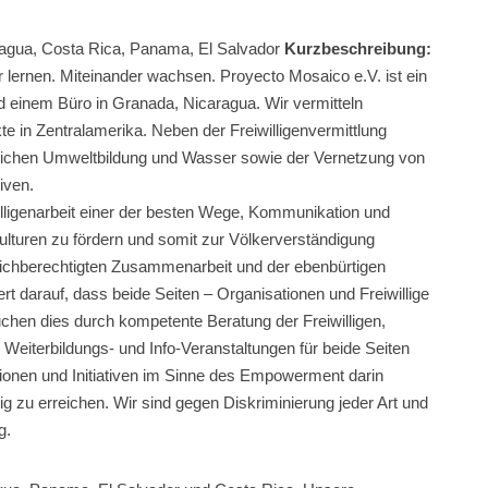
ragua, Costa Rica, Panama, El Salvador
Kurzbeschreibung:
lernen. Miteinander wachsen. Proyecto Mosaico e.V. ist ein
nd einem Büro in Granada, Nicaragua. Wir vermitteln
kte in Zentralamerika. Neben der Freiwilligenvermittlung
reichen Umweltbildung und Wasser sowie der Vernetzung von
iven.
lligenarbeit einer der besten Wege, Kommunikation und
lturen zu fördern und somit zur Völkerverständigung
leichberechtigten Zusammenarbeit und der ebenbürtigen
rt darauf, dass beide Seiten – Organisationen und Freiwillige
hen dies durch kompetente Beratung der Freiwilligen,
Weiterbildungs- und Info-Veranstaltungen für beide Seiten
ionen und Initiativen im Sinne des Empowerment darin
dig zu erreichen. Wir sind gegen Diskriminierung jeder Art und
g.