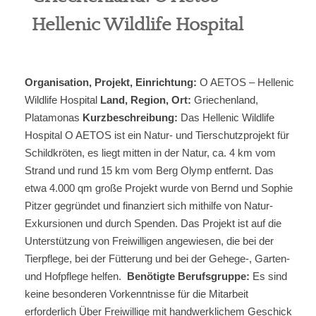
Hellenic Wildlife Hospital
Berufe
Jobben
Organisation, Projekt, Einrichtung:
O AETOS – Hellenic
Community
Wildlife Hospital
Land, Region, Ort:
Griechenland,
Platamonas
Kurzbeschreibung:
Das Hellenic Wildlife
Reisen
Hospital O AETOS ist ein Natur- und Tierschutzprojekt für
Schildkröten, es liegt mitten in der Natur, ca. 4 km vom
Kultur
Strand und rund 15 km vom Berg Olymp entfernt. Das
etwa 4.000 qm große Projekt wurde von Bernd und Sophie
Pitzer gegründet und finanziert sich mithilfe von Natur-
Global
Exkursionen und durch Spenden. Das Projekt ist auf die
Unterstützung von Freiwilligen angewiesen, die bei der
Über uns
Tierpflege, bei der Fütterung und bei der Gehege-, Garten-
und Hofpflege helfen.
Benötigte Berufsgruppe:
Es sind
keine besonderen Vorkenntnisse für die Mitarbeit
erforderlich Über Freiwillige mit handwerklichem Geschick