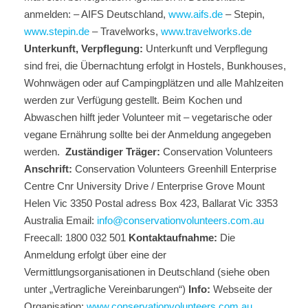
anmelden: – AIFS Deutschland,
www.aifs.de
– Stepin,
www.stepin.de
– Travelworks,
www.travelworks.de
Unterkunft, Verpflegung:
Unterkunft und Verpflegung
sind frei, die Übernachtung erfolgt in Hostels, Bunkhouses,
Wohnwägen oder auf Campingplätzen und alle Mahlzeiten
werden zur Verfügung gestellt. Beim Kochen und
Abwaschen hilft jeder Volunteer mit – vegetarische oder
vegane Ernährung sollte bei der Anmeldung angegeben
werden.
Zuständiger Träger:
Conservation Volunteers
Anschrift:
Conservation Volunteers Greenhill Enterprise
Centre Cnr University Drive / Enterprise Grove Mount
Helen Vic 3350 Postal adress Box 423, Ballarat Vic 3353
Australia Email:
info@conservationvolunteers.com.au
Freecall: 1800 032 501
Kontaktaufnahme:
Die
Anmeldung erfolgt über eine der
Vermittlungsorganisationen in Deutschland (siehe oben
unter „Vertragliche Vereinbarungen“)
Info:
Webseite der
Organisation:
www.conservationvolunteers.com.au