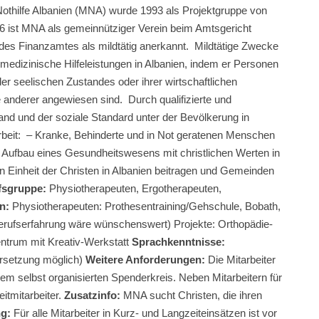
othilfe Albanien (MNA) wurde 1993 als Projektgruppe von
6 ist MNA als gemeinnütziger Verein beim Amtsgericht
 des Finanzamtes als mildtätig anerkannt. Mildtätige Zwecke
 medizinische Hilfeleistungen in Albanien, indem er Personen
oder seelischen Zustandes oder ihrer wirtschaftlichen
 anderer angewiesen sind. Durch qualifizierte und
tand und der soziale Standard unter der Bevölkerung in
rbeit: – Kranke, Behinderte und in Not geratenen Menschen
Am Aufbau eines Gesundheitswesens mit christlichen Werten in
en Einheit der Christen in Albanien beitragen und Gemeinden
fsgruppe:
Physiotherapeuten, Ergotherapeuten,
n:
Physiotherapeuten: Prothesentraining/Gehschule, Bobath,
Berufserfahrung wäre wünschenswert) Projekte: Orthopädie-
ntrum mit Kreativ-Werkstatt
Sprachkenntnisse:
ersetzung möglich)
Weitere Anforderungen:
Die Mitarbeiter
nem selbst organisierten Spenderkreis. Neben Mitarbeitern für
itmitarbeiter.
Zusatzinfo:
MNA sucht Christen, die ihren
ng:
Für alle Mitarbeiter in Kurz- und Langzeiteinsätzen ist vor