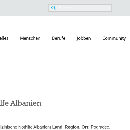
Suchen
nach:
elles
Menschen
Berufe
Jobben
Community
lfe Albanien
zinische Nothilfe Albanien)
Land, Region, Ort:
Pogradec,