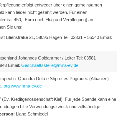
erpflegung erfolgt entweder über einen gemeinsamen
d kann leider nicht gezahlt werden. Für einen
ter ca. 450,- Euro (incl. Flug und Verpflegung) an.
hen Sie uns:
rnist Lilienstraße 21, 58095 Hagen Tel: 02331 – 55940 Email:
schland Johannes Goldammer / Leiter Tel: 03581 –
843 Email:
Geschaeftsstelle@mna-ev.de
erapeutin Quendra Drita e Shpreses Pogradec (Albanien)
al.org
www.mna-ev.de
 (Ev. Kreditgenossenschaft Kiel). Für jede Spende kann eine
wendungen bitte Verwendungszweck und vollständige
person:
Liane Schmiedel