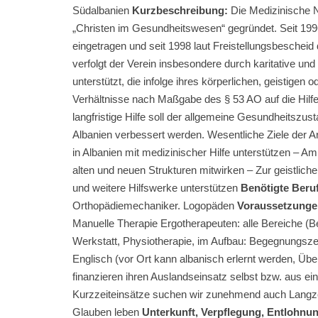
Südalbanien
Kurzbeschreibung:
Die Medizinische N
„Christen im Gesundheitswesen“ gegründet. Seit 199
eingetragen und seit 1998 laut Freistellungsbescheid
verfolgt der Verein insbesondere durch karitative und
unterstützt, die infolge ihres körperlichen, geistigen 
Verhältnisse nach Maßgabe des § 53 AO auf die Hilfe
langfristige Hilfe soll der allgemeine Gesundheitszus
Albanien verbessert werden. Wesentliche Ziele der A
in Albanien mit medizinischer Hilfe unterstützen – 
alten und neuen Strukturen mitwirken – Zur geistlich
und weitere Hilfswerke unterstützen
Benötigte Beru
Orthopädiemechaniker. Logopäden
Voraussetzunge
Manuelle Therapie Ergotherapeuten: alle Bereiche (
Werkstatt, Physiotherapie, im Aufbau: Begegnungsze
Englisch (vor Ort kann albanisch erlernt werden, Üb
finanzieren ihren Auslandseinsatz selbst bzw. aus ei
Kurzzeiteinsätze suchen wir zunehmend auch Langze
Glauben leben
Unterkunft, Verpflegung, Entlohnu