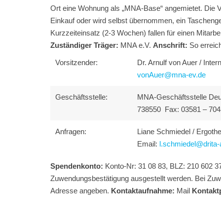
Ort eine Wohnung als „MNA-Base“ angemietet. Die V
Einkauf oder wird selbst übernommen, ein Taschengel
Kurzzeiteinsatz (2-3 Wochen) fallen für einen Mitarbei
Zuständiger Träger:
MNA e.V.
Anschrift:
So erreic
Vorsitzender:
Dr. Arnulf von Auer / Inte
vonAuer@mna-ev.de
Geschäftsstelle:
MNA-Geschäftsstelle Deut
738550 Fax: 03581 – 704
Anfragen:
Liane Schmiedel / Ergoth
Email:
l.schmiedel@drita-
Spendenkonto:
Konto-Nr: 31 08 83, BLZ: 210 602 37
Zuwendungsbestätigung ausgestellt werden. Bei Zu
Adresse angeben.
Kontaktaufnahme:
Mail
Kontakt