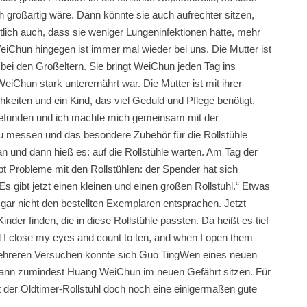
h großartig wäre. Dann könnte sie auch aufrechter sitzen,
tlich auch, dass sie weniger Lungeninfektionen hätte, mehr
iChun hingegen ist immer mal wieder bei uns. Die Mutter ist
 bei den Großeltern. Sie bringt WeiChun jeden Tag ins
iChun stark unterernährt war. Die Mutter ist mit ihrer
hkeiten und ein Kind, das viel Geduld und Pflege benötigt.
n gefunden und ich machte mich gemeinsam mit der
u messen und das besondere Zubehör für die Rollstühle
n und dann hieß es: auf die Rollstühle warten. Am Tag der
bt Probleme mit den Rollstühlen: der Spender hat sich
s gibt jetzt einen kleinen und einen großen Rollstuhl.“ Etwas
n gar nicht den bestellten Exemplaren entsprachen. Jetzt
inder finden, die in diese Rollstühle passten. Da heißt es tief
 I close my eyes and count to ten, and when I open them
mehreren Versuchen konnte sich Guo TingWen eines neuen
 kann zumindest Huang WeiChun im neuen Gefährt sitzen. Für
t der Oldtimer-Rollstuhl doch noch eine einigermaßen gute