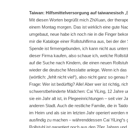
Taiwan: Hilfsmittelversorgung auf taiwanesisch
„E
Mit diesen Worten begrüßt mich ZhiXuan, der therapeu
einem Montag morgen. Das ist wirklich eine gute Nachr
umgebaut, neue habe ich noch nie in die Finger bek
mir die Kataloge einer Rollstuhlfirma aus, bei der der
Spende ist firmengebunden, ich kann nicht aus unte
dieser Firma kaufen, also schaue ich, welche Rolls
auf die Suche nach Kindern, die einen neuen Rollstu
wieder die deutsche Messlatte anlege. Wenn ich da
(wörtlich: „fehlt nicht viel“), also nicht ganz so gen
Frage: Wer ist bedürftig? Alle! Aber wer ist richtig, ri
schwerstbehinderte Mädchen: Cai YiLing, 12 Jahre u
sie ein Jahr alt ist, in Plegeeinrichtungen – seit vier 
anderen Stadt. Auch die restliche Familie, die in Taid
im Heim und als sie im letzten Jahr operiert werden m
ausfindig zu machen – währenddessen Cai YiLing“s ges
Rollstuhl ist garantiert noch aus den 70er Jahren und