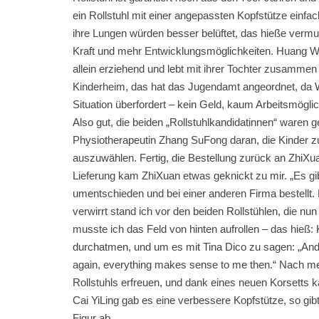
ein Rollstuhl mit einer angepassten Kopfstütze einfac
ihre Lungen würden besser belüftet, das hieße vermu
Kraft und mehr Entwicklungsmöglichkeiten. Huang We
allein erziehend und lebt mit ihrer Tochter zusammen
Kinderheim, das hat das Jugendamt angeordnet, da We
Situation überfordert – kein Geld, kaum Arbeitsmöglic
Also gut, die beiden „Rollstuhlkandidatinnen“ ware
Physiotherapeutin Zhang SuFong daran, die Kinder z
auszuwählen. Fertig, die Bestellung zurück an ZhiXua
Lieferung kam ZhiXuan etwas geknickt zu mir. „Es gi
umentschieden und bei einer anderen Firma bestellt. E
verwirrt stand ich vor den beiden Rollstühlen, die nu
musste ich das Feld von hinten aufrollen – das hieß: K
durchatmen, und um es mit Tina Dico zu sagen: „And
again, everything makes sense to me then.“ Nach 
Rollstuhls erfreuen, und dank eines neuen Korsetts
Cai YiLing gab es eine verbessere Kopfstütze, so gib
Figur ab.