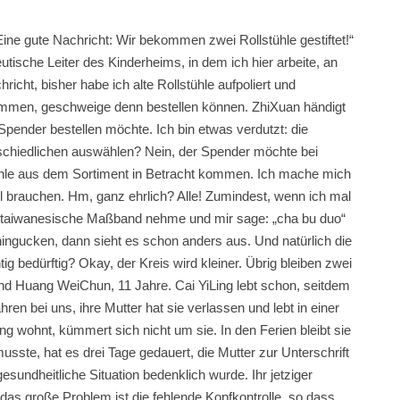
ine gute Nachricht: Wir bekommen zwei Rollstühle gestiftet!“
tische Leiter des Kinderheims, in dem ich hier arbeite, an
icht, bisher habe ich alte Rollstühle aufpoliert und
ommen, geschweige denn bestellen können. ZhiXuan händigt
 Spender bestellen möchte. Ich bin etwas verdutzt: die
rschiedlichen auswählen? Nein, der Spender möchte bei
tühle aus dem Sortiment in Betracht kommen. Ich mache mich
hl brauchen. Hm, ganz ehrlich? Alle! Zumindest, wenn ich mal
s taiwanesische Maßband nehme und mir sage: „cha bu duo“
au hingucken, dann sieht es schon anders aus. Und natürlich die
chtig bedürftig? Okay, der Kreis wird kleiner. Übrig bleiben zwei
nd Huang WeiChun, 11 Jahre. Cai YiLing lebt schon, seitdem
Jahren bei uns, ihre Mutter hat sie verlassen und lebt in einer
ong wohnt, kümmert sich nicht um sie. In den Ferien bleibt sie
usste, hat es drei Tage gedauert, die Mutter zur Unterschrift
undheitliche Situation bedenklich wurde. Ihr jetziger
 das große Problem ist die fehlende Kopfkontrolle, so dass