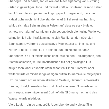
überlegte und schaute, sah er, wie das Meer eigenartig von Richtung
Osten in gewaltiger Höhe und mit viel Kraft, aufspritzend, rasend näher
kam! Er rannte von panischer Angst gepackt, begreifend, dass die
Katastrophe noch nicht überstanden war! Er fiel zwei mal hart hin,
schlug sich das Bein an einem Felsen auf, dass es stark blutete,
achtete nicht darauf, rannte um sein Leben, doch die riesige Welle war
schneller! Mit aller Kraft klammerte sich Ranjith an den nächsten
Baumstamm, während das schwarze Meerwasser an ihm riss und
zerrte! Er hoffte, genug Luft in seinen Lungen zu haben, um zu
überleben! Die Luft reichte nicht, er musste seinen Halt aufgeben, den
Stamm loslassen, wurde im Auftauchen mit der gewaltigen Flut
mitgerissen, aber er konnte Atem schöpfen! Einen Kilometer oder
weiter wurde er mit dieser gewaltigen dritten Tsunamiwelle mitgespült!
Um ihn herum schwammen allerhand Gestein, Gebüsch, entwurzelte
Bäume, Unrat, Hausutensilien und Unerkennbares! So wurde er bis
zur Hauptstrasse mitgerissen! Dort ließ die Strömung nach und das
Wasser wurde niedriger.
Viele Leute – einige angespülte Überlebende und viele zufällig