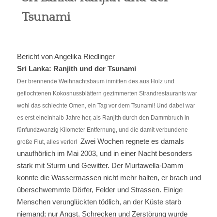
Tsunami
Berufe
Jobben
Bericht von Angelika Riedlinger
Community
Sri Lanka: Ranjith und der Tsunami
Der brennende Weihnachtsbaum inmitten des aus Holz und
Reisen
geflochtenen Kokosnussblättern gezimmerten Strandrestaurants war
wohl das schlechte Omen, ein Tag vor dem Tsunami! Und dabei war
Kultur
es erst eineinhalb Jahre her, als Ranjith durch den Dammbruch in
fünfundzwanzig Kilometer Entfernung, und die damit verbundene
Zwei Wochen regnete es damals
Global
große Flut, alles verlor!
unaufhörlich im Mai 2003, und in einer Nacht besonders
stark mit Sturm und Gewitter. Der Murtawella-Damm
Über uns
konnte die Wassermassen nicht mehr halten, er brach und
überschwemmte Dörfer, Felder und Strassen. Einige
Menschen verunglückten tödlich, an der Küste starb
niemand; nur Angst, Schrecken und Zerstörung wurde