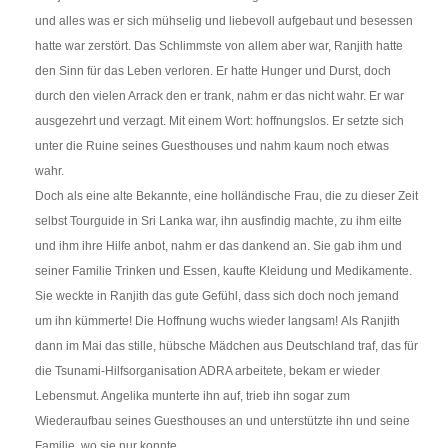
und alles was er sich mühselig und liebevoll aufgebaut und besessen
hatte war zerstört. Das Schlimmste von allem aber war, Ranjith hatte
den Sinn für das Leben verloren. Er hatte Hunger und Durst, doch
durch den vielen Arrack den er trank, nahm er das nicht wahr. Er war
ausgezehrt und verzagt. Mit einem Wort: hoffnungslos. Er setzte sich
unter die Ruine seines Guesthouses und nahm kaum noch etwas
wahr.
Doch als eine alte Bekannte, eine holländische Frau, die zu dieser Zeit
selbst Tourguide in Sri Lanka war, ihn ausfindig machte, zu ihm eilte
und ihm ihre Hilfe anbot, nahm er das dankend an. Sie gab ihm und
seiner Familie Trinken und Essen, kaufte Kleidung und Medikamente.
Sie weckte in Ranjith das gute Gefühl, dass sich doch noch jemand
um ihn kümmerte! Die Hoffnung wuchs wieder langsam! Als Ranjith
dann im Mai das stille, hübsche Mädchen aus Deutschland traf, das für
die Tsunami-Hilfsorganisation ADRA arbeitete, bekam er wieder
Lebensmut. Angelika munterte ihn auf, trieb ihn sogar zum
Wiederaufbau seines Guesthouses an und unterstützte ihn und seine
Familie, wo sie nur konnte.