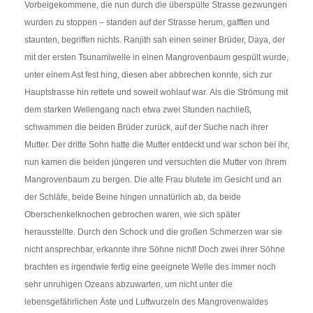
Vorbeigekommene, die nun durch die überspülte Strasse gezwungen
wurden zu stoppen – standen auf der Strasse herum, gafften und
staunten, begriffen nichts. Ranjith sah einen seiner Brüder, Daya, der
mit der ersten Tsunamiwelle in einen Mangrovenbaum gespült wurde,
unter einem Ast fest hing, diesen aber abbrechen konnte, sich zur
Hauptstrasse hin rettete und soweit wohlauf war. Als die Strömung mit
dem starken Wellengang nach etwa zwei Stunden nachließ,
schwammen die beiden Brüder zurück, auf der Suche nach ihrer
Mutter. Der dritte Sohn hatte die Mutter entdeckt und war schon bei ihr,
nun kamen die beiden jüngeren und versuchten die Mutter von ihrem
Mangrovenbaum zu bergen. Die alte Frau blutete im Gesicht und an
der Schläfe, beide Beine hingen unnatürlich ab, da beide
Oberschenkelknochen gebrochen waren, wie sich später
herausstellte. Durch den Schock und die großen Schmerzen war sie
nicht ansprechbar, erkannte ihre Söhne nicht! Doch zwei ihrer Söhne
brachten es irgendwie fertig eine geeignete Welle des immer noch
sehr unruhigen Ozeans abzuwarten, um nicht unter die
lebensgefährlichen Äste und Luftwurzeln des Mangrovenwaldes