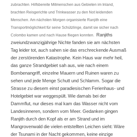
zubrachten. Hilfsbereite Mitmenschen aus Gebieten im Inland,
brachten Reisgerichte und Trinkwasser zu den Not leidenden
Menschen. Am nächsten Morgen organisierte Ranjith eine
Transportmöglichkeit für seine Schützlinge, damit sie sicher nach
Ranjiths
Colombo kamen und nach Hause fliegen konnten.
zweiundzwanzigjährige Nichte fanden sie am nächsten
Tag leider tot, auch sahen sie das erschreckende Ausmaß
der zerstörenden Katastrophe. Kein Haus war mehr heil,
das ganze Strandgebiet sah aus, wie nach einem
Bombenangriff, einzelne Mauern und Ruinen waren zu
sehen und jede Menge Schutt und Schlamm. Sogar die
Strasse zu diesem einst paradiesischen Ferienhaus- und
Hotelgebiet war weggespült. Wie damals bei der
Dammflut, nur dieses mal kam das Wasser nicht vom
Landesinneren, sondern vom Meer. Gedanken gingen
Ranjith durch den Kopf als er am Strand und im
Mangrovenwald die vielen entstellten Leichen sieht: Wäre
der Tsunami in der Nacht gekommen, keine einzige