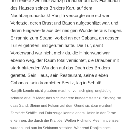
und rettete zweiundzwanzig Urlauber auf das Flachdach
des Hauses seines Bruders Karu auf dem
Nachbargrundstück! Ranjith versorgte eine schwer
Verletzte, deren Brust und Bauch aufgeschlitzt war, und
deren Eingeweide aus der riesigen Wunde heraus hingen.
Er rannte zum Strand, vorbei an der Cabana, an dessen
Tür er getreten und gerufen hatte. Die Tür, samt
Vorderwand war nicht mehr da, die Hinterwand war
ebenso weg, der Raum total vernichtet, die Urlauber mit
stark blutenden Wunden auf das Dach des Bruders
gerettet. Sein Haus, sein Restaurant, seine sieben
Cabanas, sein kompletter Besitz, lag in Schutt!
Ranjith konnte nicht glauben was hier vor sich ging, ungläubig
schaute er aufs Meer, das sich mehrere hundert Meter zurückzog, so
dass Sand, Steine und Felsen auf dem Grund sichtbar wurden!
Zerstörte Schiffe und Fahrzeuge konnte er am Hafen in der Ferne
erkennen, die durch die Kraft der Wellen Richtung Meer mitgerissen
wurden und nun im Schlamm steckten. Während Ranjith noch