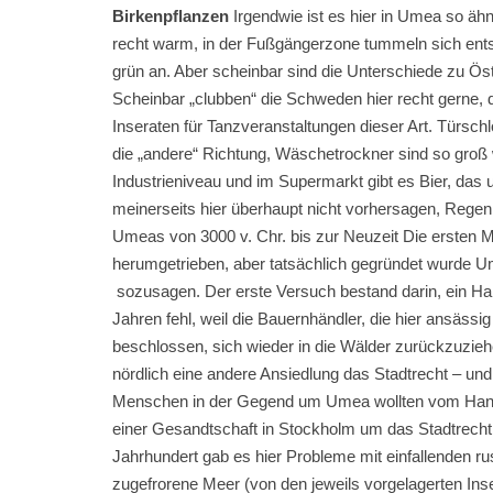
Birkenpflanzen
Irgendwie ist es hier in Umea so ähn
recht warm, in der Fußgängerzone tummeln sich entsp
grün an. Aber scheinbar sind die Unterschiede zu Ö
Scheinbar „clubben“ die Schweden hier recht gerne, d
Inseraten für Tanzveranstaltungen dieser Art. Türsch
die „andere“ Richtung, Wäschetrockner sind so gro
Industrieniveau und im Supermarkt gibt es Bier, das
meinerseits hier überhaupt nicht vorhersagen, Rege
Umeas von 3000 v. Chr. bis zur Neuzeit Die ersten 
herumgetrieben, aber tatsächlich gegründet wurde U
sozusagen. Der erste Versuch bestand darin, ein Han
Jahren fehl, weil die Bauernhändler, die hier ansässi
beschlossen, sich wieder in die Wälder zurückzuziehen
nördlich eine andere Ansiedlung das Stadtrecht – un
Menschen in der Gegend um Umea wollten vom Handel
einer Gesandtschaft in Stockholm um das Stadtrecht
Jahrhundert gab es hier Probleme mit einfallenden r
zugefrorene Meer (von den jeweils vorgelagerten In