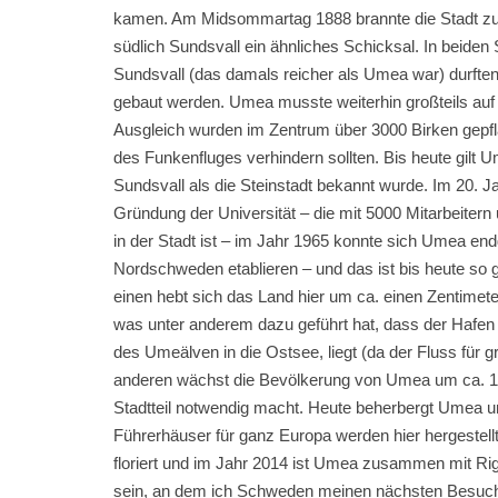
kamen. Am Midsommartag 1888 brannte die Stadt zu ein
südlich Sundsvall ein ähnliches Schicksal. In beide
Sundsvall (das damals reicher als Umea war) durfte
gebaut werden. Umea musste weiterhin großteils auf
Ausgleich wurden im Zentrum über 3000 Birken gepfla
des Funkenfluges verhindern sollten. Bis heute gilt 
Sundsvall als die Steinstadt bekannt wurde. Im 20. J
Gründung der Universität – die mit 5000 Mitarbeitern
in der Stadt ist – im Jahr 1965 konnte sich Umea end
Nordschweden etablieren – und das ist bis heute so g
einen hebt sich das Land hier um ca. einen Zentime
was unter anderem dazu geführt hat, dass der Hafen
des Umeälven in die Ostsee, liegt (da der Fluss für 
anderen wächst die Bevölkerung von Umea um ca. 1,5
Stadtteil notwendig macht. Heute beherbergt Umea un
Führerhäuser für ganz Europa werden hier hergestellt
floriert und im Jahr 2014 ist Umea zusammen mit Rig
sein, an dem ich Schweden meinen nächsten Besuch a