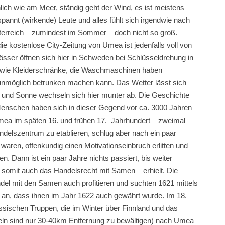
lich wie am Meer, ständig geht der Wind, es ist meistens
annt (wirkende) Leute und alles fühlt sich irgendwie nach
sterreich – zumindest im Sommer – doch nicht so groß.
ie kostenlose City-Zeitung von Umea ist jedenfalls voll von
lösser öffnen sich hier in Schweden bei Schlüsseldrehung in
ß wie Kleiderschränke, die Waschmaschinen haben
 unmöglich betrunken machen kann. Das Wetter lässt sich
n und Sonne wechseln sich hier munter ab. Die Geschichte
Menschen haben sich in dieser Gegend vor ca. 3000 Jahren
mea im späten 16. und frühen 17. Jahrhundert – zweimal
delszentrum zu etablieren, schlug aber nach ein paar
g waren, offenkundig einen Motivationseinbruch erlitten und
. Dann ist ein paar Jahre nichts passiert, bis weiter
d somit auch das Handelsrecht mit Samen – erhielt. Die
 mit den Samen auch profitieren und suchten 1621 mittels
 an, dass ihnen im Jahr 1622 auch gewährt wurde. Im 18.
ussischen Truppen, die im Winter über Finnland und das
seln sind nur 30-40km Entfernung zu bewältigen) nach Umea