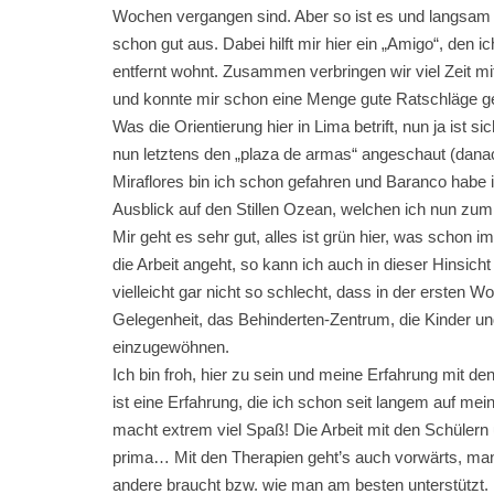
Wochen vergangen sind. Aber so ist es und langsam
schon gut aus. Dabei hilft mir hier ein „Amigo“, den 
entfernt wohnt. Zusammen verbringen wir viel Zeit mit
und konnte mir schon eine Menge gute Ratschläge g
Was die Orientierung hier in Lima betrift, nun ja ist s
nun letztens den „plaza de armas“ angeschaut (dana
Miraflores bin ich schon gefahren und Baranco habe 
Ausblick auf den Stillen Ozean, welchen ich nun zu
Mir geht es sehr gut, alles ist grün hier, was scho
die Arbeit angeht, so kann ich auch in dieser Hinsicht 
vielleicht gar nicht so schlecht, dass in der ersten
Gelegenheit, das Behinderten-Zentrum, die Kinder un
einzugewöhnen.
Ich bin froh, hier zu sein und meine Erfahrung mit d
ist eine Erfahrung, die ich schon seit langem auf mei
macht extrem viel Spaß! Die Arbeit mit den Schülern
prima… Mit den Therapien geht’s auch vorwärts, man 
andere braucht bzw. wie man am besten unterstützt. 