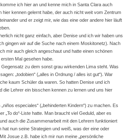
 komme ich hier an und kenne mich in Santa Clara auch
ich hier kennen gelernt habe, der auch nicht weit vom Zentrum
einander und er zeigt mir, wie das eine oder andere hier läuft
eben.
icherlich nicht ganz einfach, aber Denise und ich wir haben uns
ch gingen wir auf die Suche nach einem Moskitonetz). Nach
ich mir auch gleich angeschaut und hatte einen schönen
m ersten Mal gesehen habe.
n im Gegensatz zu dem sonst grau wirkenden Lima steht. Was
sagen: „todobien“ („alles in Ordnung / alles ist gut“). War
 Woche kaum Schüler da waren. So hatten Denise und ich
d die Lehrer ein bisschen kennen zu lernen und uns hier
en „niños especiales“ („behinderten Kindern“) zu machen. Es
ner „To do“-Liste hatte. Man braucht viel Geduld, aber es
 und auch die Zusammenarbeit mit den Lehrern funktioniert
hat nun seine Strategien und weiß, was der eine oder
Mit Josue z.B. habe ich mir nun meine „persönliche