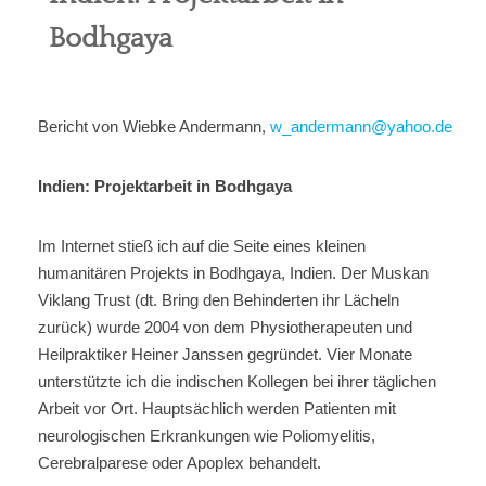
Bodhgaya
Berufe
Jobben
Bericht von Wiebke Andermann,
w_andermann@yahoo.de
Community
Indien: Projektarbeit in Bodhgaya
Reisen
Im Internet stieß ich auf die Seite eines kleinen
Kultur
humanitären Projekts in Bodhgaya, Indien. Der Muskan
Viklang Trust (dt. Bring den Behinderten ihr Lächeln
Global
zurück) wurde 2004 von dem Physiotherapeuten und
Heilpraktiker Heiner Janssen gegründet. Vier Monate
Über uns
unterstützte ich die indischen Kollegen bei ihrer täglichen
Arbeit vor Ort. Hauptsächlich werden Patienten mit
neurologischen Erkrankungen wie Poliomyelitis,
Cerebralparese oder Apoplex behandelt.